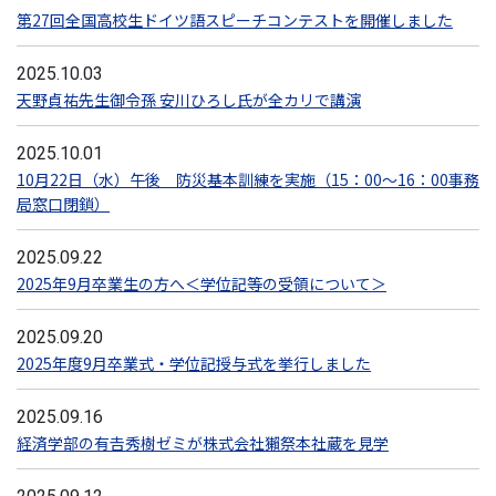
第27回全国高校生ドイツ語スピーチコンテストを開催しました
2025.10.03
天野貞祐先生御令孫 安川ひろし氏が全カリで講演
2025.10.01
10月22日（水）午後 防災基本訓練を実施（15：00～16：00事務
局窓口閉鎖）
2025.09.22
2025年9月卒業生の方へ＜学位記等の受領について＞
2025.09.20
2025年度9月卒業式・学位記授与式を挙行しました
2025.09.16
経済学部の有𠮷秀樹ゼミが株式会社獺祭本社蔵を見学