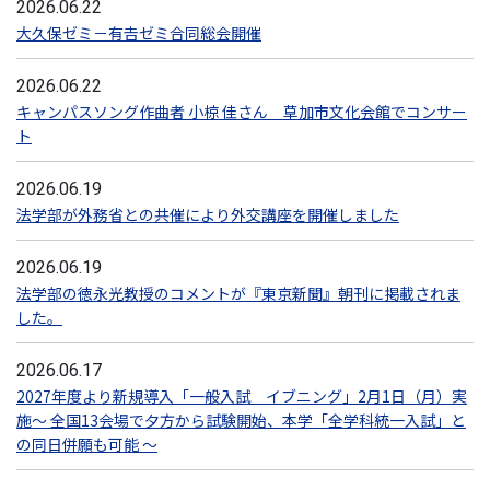
2026.06.22
大久保ゼミ－有𠮷ゼミ合同総会開催
2026.06.22
キャンパスソング作曲者 小椋 佳さん 草加市文化会館でコンサー
ト
2026.06.19
法学部が外務省との共催により外交講座を開催しました
2026.06.19
法学部の徳永光教授のコメントが『東京新聞』朝刊に掲載されま
した。
2026.06.17
2027年度より新規導入「一般入試 イブニング」2月1日（月）実
施～ 全国13会場で夕方から試験開始、本学「全学科統一入試」と
の同日併願も可能 ～