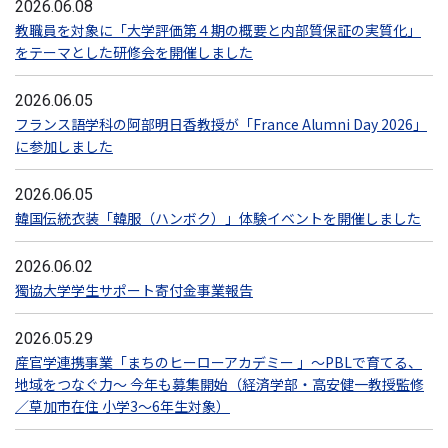
2026.06.08
教職員を対象に「大学評価第４期の概要と内部質保証の実質化」
をテーマとした研修会を開催しました
2026.06.05
フランス語学科の阿部明日香教授が「France Alumni Day 2026」
に参加しました
2026.06.05
韓国伝統衣装「韓服（ハンボク）」体験イベントを開催しました
2026.06.02
獨協大学学生サポート寄付金事業報告
2026.05.29
産官学連携事業「まちのヒーローアカデミー 」〜PBLで育てる、
地域をつなぐ力〜 今年も募集開始（経済学部・高安健一教授監修
／草加市在住 小学3〜6年生対象）