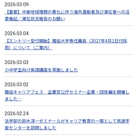
2026.03.09
【重要】中東地域情勢の悪化に伴う海外渡航者及び滞在者への注
意喚起／滞在状況報告のお願い
2026.03.04
【エントリー受付開始】獨協大学専任職員（2027年4月1日付採
用）について（ご案内）
2026.03.03
小中学生向け英語講座を実施しました
2026.03.02
獨協キャリアフェス 企業官公庁セミナー企業・団体編を開催し
ました―
2026.02.24
法学部の鈴木淳一ゼミナールがキャリア教育の一環として筑波宇
宙センターを訪問しました