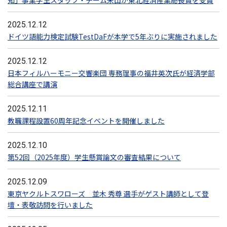
知」事業学生スタッフ・チーム米山が東北経済産業局長賞を受賞
2025.12.12
ドイツ語能力検定試験TestDaFが本学で5年ぶりに実施されました
2025.12.12
日本フィルハーモニー交響楽団 専務理事の福井英次氏が経済学部
総合講座で講演
2025.12.11
教職課程設置60周年記念イベントを開催しました
2025.12.10
第52回（2025年度）学生懸賞論文の審査結果について
2025.12.09
東京ヤクルトスワローズ 並木 秀尊 選手がゲスト講師として登
壇・表敬訪問を行いました