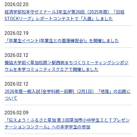
2026.02.20
経済学部松本守ゼミナール3年生が第26回（2025年度）「日経
STOCKリーグ」レポートコンテストで「入選」しました
2026.02.19
「卒業生イベント(卒業生との面接練習会)」を開催しました
2026.02.12
獨協大学前＜草加松原＞駅西側まちづくりミーティングシンポジ
ウムを本学コミュニティスクエアで開催しました
2026.02.12
2026年度一般入試 [全学科統一前期]（2月1日）「地理」の出題に
ついて
2026.02.09
「伝えよう！ふるさと草加 第３回草加市小中学生ＩＣＴプレゼン
テーションコンクール」への本学学生の参加