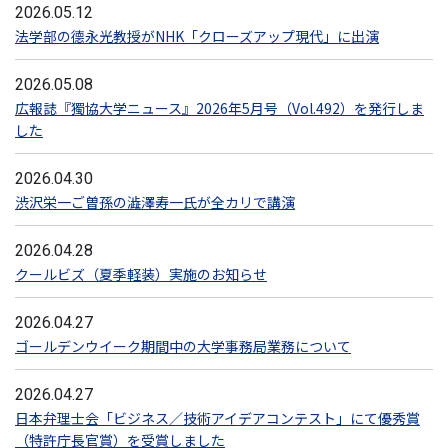
2026.05.12
法学部の德永光教授がNHK「クローズアップ現代」に出演
2026.05.08
広報誌『獨協大学ニュース』2026年5月号（Vol.492）を発行しま
した
2026.04.30
渋沢栄一ご曽孫の澁澤寿一氏が全カリで講演
2026.04.28
クールビズ（夏季軽装）実施のお知らせ
2026.04.27
ゴールデンウイーク期間中の大学事務局業務について
2026.04.27
日本弁理士会「ビジネス／技術アイデアコンテスト」にて優秀賞
（特許庁長官賞）を受賞しました