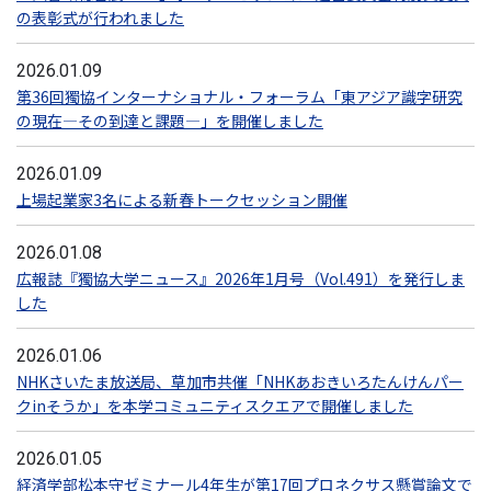
の表彰式が行われました
2026.01.09
第36回獨協インターナショナル・フォーラム「東アジア識字研究
の現在―その到達と課題―」を開催しました
2026.01.09
上場起業家3名による新春トークセッション開催
2026.01.08
広報誌『獨協大学ニュース』2026年1月号（Vol.491）を発行しま
した
2026.01.06
NHKさいたま放送局、草加市共催「NHKあおきいろたんけんパー
クinそうか」を本学コミュニティスクエアで開催しました
2026.01.05
経済学部松本守ゼミナール4年生が第17回プロネクサス懸賞論文で