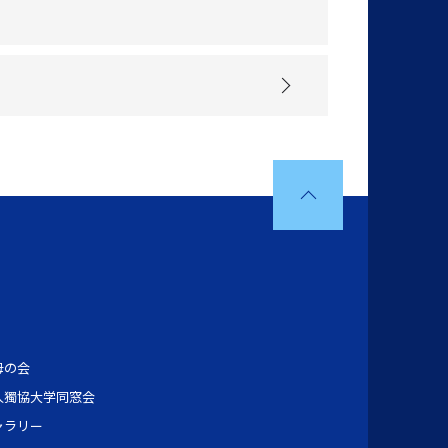
母の会
人獨協大学同窓会
ャラリー