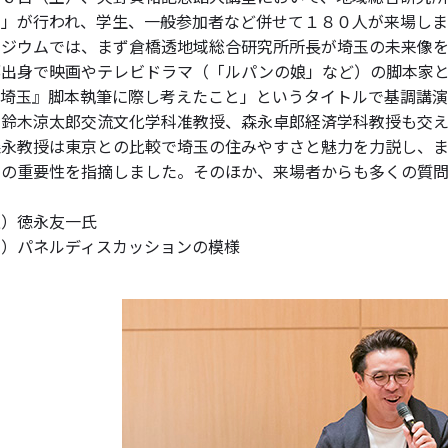
来」が行われ、学生、一般参加者など併せて１８０人が来場し
ポジウムでは、まず倉橋透地域総合研究所所長が埼玉の未来像
部出身で映画やテレビドラマ（「ルパンの娘」など）の脚本家
で埼玉』脚本執筆に際し考えたこと」というタイトルで基調講
、鈴木涼太郎交流文化学科准教授、森永卓郎経済学科教授も交
森永教授は東京との比較で埼玉の住みやすさと魅力を力説し、
との重要性を指摘しました。そのほか、来場者からも多くの質
上）徳永友一氏
下）パネルディスカッションの模様