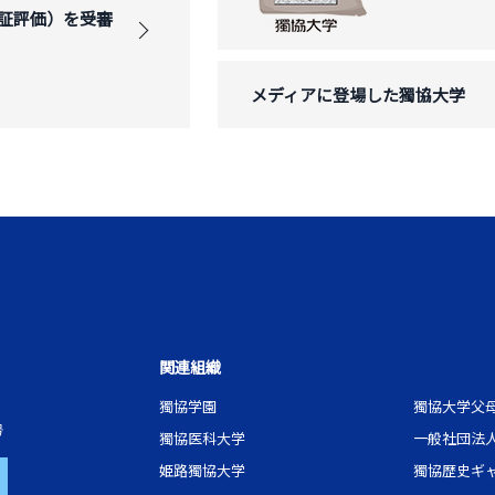
証評価）を受審
メディアに登場した獨協大学
関連組織
獨協学園
獨協大学父
号
獨協医科大学
一般社団法
姫路獨協大学
獨協歴史ギ