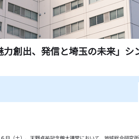
魅力創出、発信と埼玉の未来」シ
２６日（土）、天野貞祐記念館大講堂において、地域総合研究