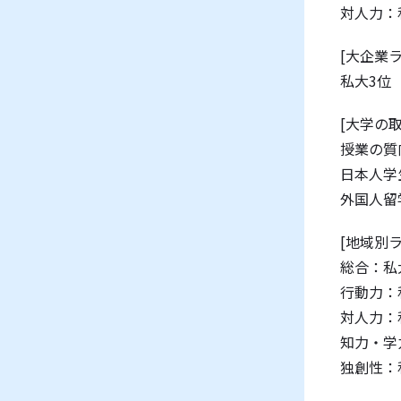
対人力：
[大企業
私大3位
[大学の
授業の質
日本人学
外国人留
[地域別
総合：私
行動力：
対人力：
知力・学
独創性：