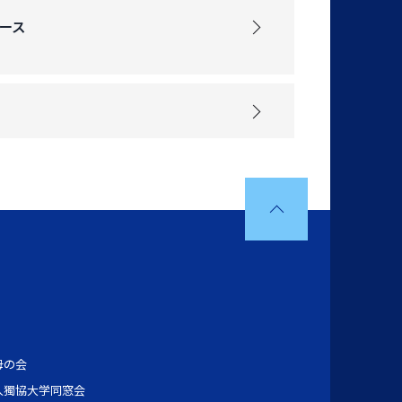
ース
母の会
人獨協大学同窓会