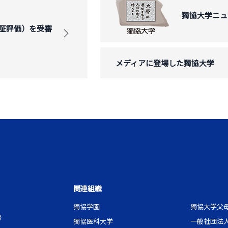
獨協大学ニュ
証評価）を受審
メディアに登場した獨協大学
関連組織
獨協学園
獨協大学父
号
獨協医科大学
一般社団法