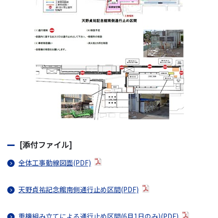
[添付ファイル]
全体工事動線図面(PDF)
天野貞祐記念館南側通行止め区間(PDF)
重機組み立てによる通行止め区間(6月1日のみ)(PDF)