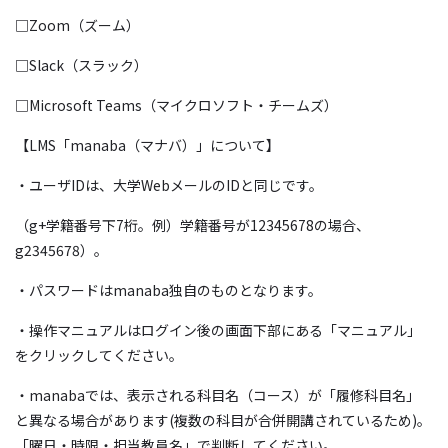
□
Zoom
（ズーム）
□
Slack
（スラック）
□
Microsoft Teams
（マイクロソフト・チームズ）
【
LMS
「
manaba
（マナバ）」について】
・ユーザ
ID
は、大学
Web
メールの
ID
と同じです。
（
g+
学籍番号下
7
桁。例）学籍番号が
12345678
の場合、
g2345678
）。
・パスワードは
manaba
独自のものとなります。
・操作マニュアルはログイン後の画面下部にある「マニュアル」
をクリックしてください。
・
manaba
では、表示される科目名（コース）が「履修科目名」
と異なる場合があります
(
複数の科目が合併開講されているため
)
。
「曜日・時限・担当教員名」で判断してください。