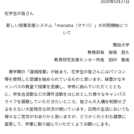
2020
年
5
月
27
日
在学生の皆さん
新しい授業支援システム「
manaba
（マナバ）」の利用開始につ
いて
獨協大学
教務部長 板場 良久
教育研究支援センター所長 田中 善英
春学期の「遠隔授業」が始まり、在学生の皆さんにはパソコン
等を使用した受講を始められているものと思います。緑豊かなキ
ャンパスの教室で授業を受講し、学修に励んでいただくととも
に、学友会活動などの課外活動をはじめとした様々なキャンパス
ライフを謳歌していただきたいところ、皆さんの入構を制限せざ
るをえない大変残念な状況が続いています。日常の生活においても
様々なご苦労がおありかと思いますが、どうかくれぐれも健康に
留意して、学業に取り組んでいただくようお願いします。