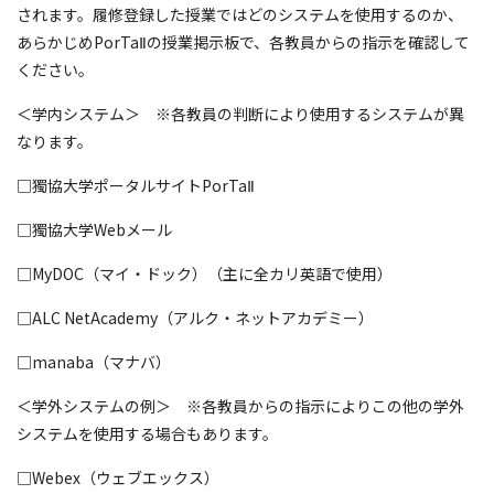
されます。履修登録した授業ではどのシステムを使用するのか、
あらかじめ
PorTaⅡ
の授業掲示板で、各教員からの指示を確認して
ください。
＜学内システム＞
※各教員の判断により使用するシステムが異
なります。
□
獨協大学ポータルサイト
PorTaⅡ
□
獨協大学
Web
メール
□
MyDOC
（マイ・ドック）（主に全カリ英語で使用）
□
ALC NetAcademy
（アルク・ネットアカデミー）
□
manaba
（マナバ）
＜学外システムの例＞
※各教員からの指示によりこの他の学外
システムを使用する場合もあります。
□
Webex
（ウェブエックス）