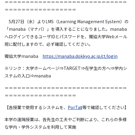
＝＝＝＝＝＝＝＝＝＝＝＝＝＝＝＝＝＝＝＝＝＝＝＝＝＝＝＝＝
＝＝＝＝＝＝＝＝＝＝＝＝＝＝＝＝＝
5
月
27
日（水）より
LMS
（
Learning Management System
）の
「
manaba
（マナバ）」を導入することになりました。
manaba
へログインできるユーザ
ID
とパスワードを、獨協大学
Web
メール
宛に配付しますので、必ず確認してください。
獨協大学
manaba
https://manaba.dokkyo.ac.jp/ct/login
※リンク：大学ホームページ⇒
TARGET⇒
在学生の方へ⇒学内シ
ステムの入口⇒
manaba
＝＝＝＝＝＝＝＝＝＝＝＝＝＝＝＝＝＝＝＝＝＝＝＝＝＝＝＝＝
＝＝＝＝＝＝＝＝＝＝＝＝＝＝＝＝＝
【各授業で使用するシステムを、
PorTaⅡ
等で確認してください】
本学の遠隔授業は、各先生の工夫やご判断により、これらの多様
な学内・学外システムを利用して実施