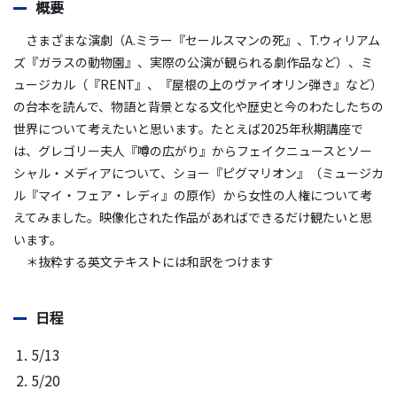
概要
さまざまな演劇（A.ミラー『セールスマンの死』、T.ウィリアム
ズ『ガラスの動物園』、実際の公演が観られる劇作品など）、ミ
ュージカル（『RENT』、『屋根の上のヴァイオリン弾き』など）
の台本を読んで、物語と背景となる文化や歴史と今のわたしたちの
世界について考えたいと思います。たとえば2025年秋期講座で
は、グレゴリー夫人『噂の広がり』からフェイクニュースとソー
シャル・メディアについて、ショー『ピグマリオン』（ミュージカ
ル『マイ・フェア・レディ』の原作）から女性の人権について考
えてみました。映像化された作品があればできるだけ観たいと思
います。
＊抜粋する英文テキストには和訳をつけます
日程
5/13
5/20