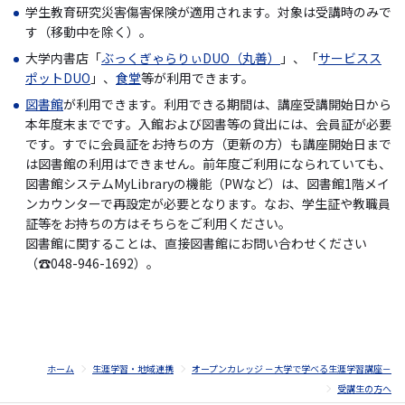
学生教育研究災害傷害保険が適用されます。対象は受講時のみで
す（移動中を除く）。
大学内書店「
ぶっくぎゃらりぃDUO（丸善）
」、「
サービスス
ポットDUO
」、
食堂
等が利用できます。
図書館
が利用できます。利用できる期間は、講座受講開始日から
本年度末までです。入館および図書等の貸出には、会員証が必要
です。すでに会員証をお持ちの方（更新の方）も講座開始日まで
は図書館の利用はできません。前年度ご利用になられていても、
図書館システムMyLibraryの機能（PWなど）は、図書館1階メイ
ンカウンターで再設定が必要となります。なお、学生証や教職員
証等をお持ちの方はそちらをご利用ください。
図書館に関することは、直接図書館にお問い合わせください
（☎048-946-1692）。
ホーム
生涯学習・地域連携
オープンカレッジ －大学で学べる生涯学習講座－
受講生の方へ