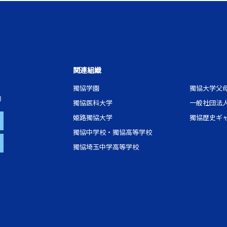
関連組織
獨協学園
獨協大学父
号
獨協医科大学
一般社団法
姫路獨協大学
獨協歴史ギ
獨協中学校・獨協高等学校
獨協埼玉中学高等学校