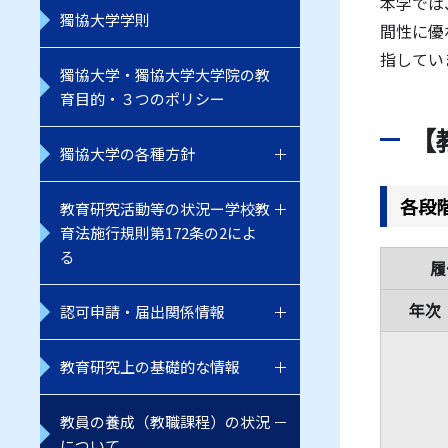
本学では
獨協大学学則
間性に優
指してい
獨協大学・獨協大学大学院の教
育目的・３つのポリシー
【
獨協大学の各種方針
各段
教育研究活動等の状況ー学校教
育法施行規則第172条の2によ
る
履
年次
認可申請・届出関係情報
教育研究上の基礎的な情報
教員の養成（教職課程）の状況
について