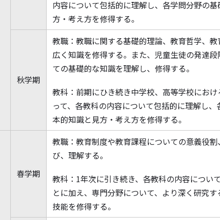
内容について包括的に理解し、各学問分野の基
方・考え方を
修
得する。
次
教職：教職に関する基礎的理論、教育哲学、教
広く知識を
修
得する。また、児童生徒の発達段
ての基礎的な知識を理解し、
修
得する。
秋学期
教科：前期にひき続き中学校、高等学校におけ
って、各教科の内容について包括的に理解し、
本的知識と見方・考え方を
修
得する。
教職：教育制度や教育課程についての意義役割
び、理解する。
春学期
教科：1年次に引き続き、各教科の内容につい
とに加え、専門分野について、より深く研究す
技能を
修
得する。
次