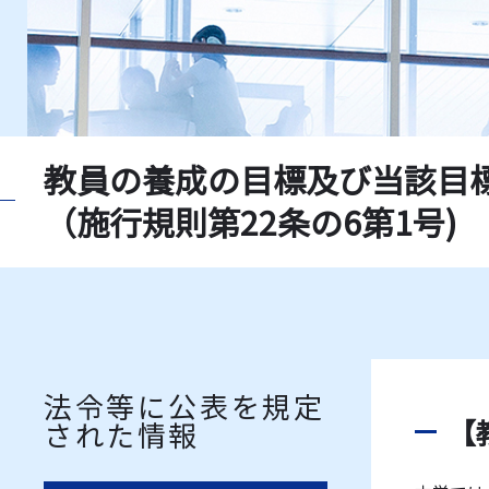
教員の養成の目標及び当該目
（施行規則第22条の6第1号)
法令等に公表を規定
【
された情報