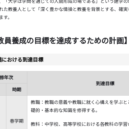
、「大学は学問を通じての人間形成の場である」という建学の
れた教養人として「深く豊かな情操と教養を背景とする、確実
ます。
教員養成の目標を達成するための計画
階における到達目標
修年次
到達目標
時期
教職：教職の意義や教職に就く心構えを学ぶと
礎的・基本的な知識を
修
得する。
春学期
教科：中学校、高等学校における各教科の学習