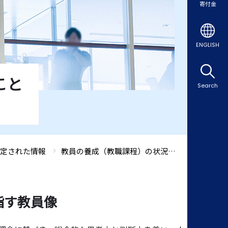
寄付金
ENGLISH
こと
Search
定された情報
教員の養成（教職課程）の状況について
指す教員像