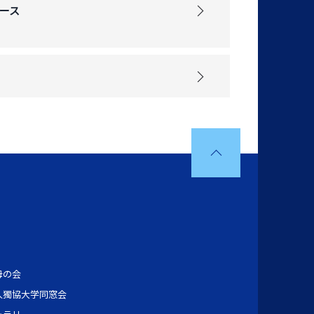
ース
母の会
人獨協大学同窓会