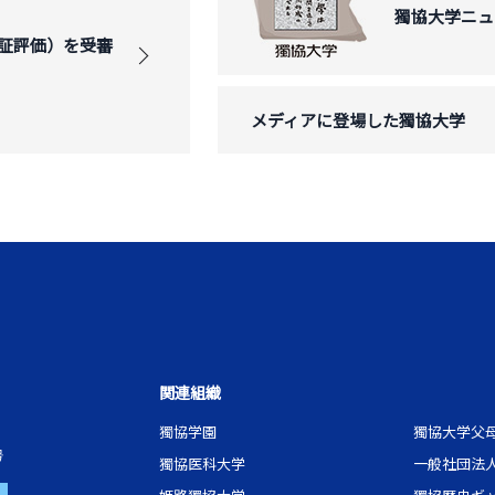
獨協大学ニュ
証評価）を受審
メディアに登場した獨協大学
関連組織
獨協学園
獨協大学父
号
獨協医科大学
一般社団法