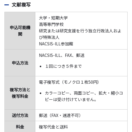
文献複写
大学・短期大学
高等専門学校
申込可能機
研究または研究支援を行う独立行政法人およ
関
び特殊法人
NACSIS-ILL参加館
NACSIS-ILL、FAX、郵送
申込方法
１回につき５件まで
電子複写式（モノクロ１枚50円）
複写方法と
カラーコピー、両面コピー、拡大・縮小コ
複写料金
ピーは受け付けていません。
送付方法
郵送（FAX・速達不可）
料金
複写代金と送料