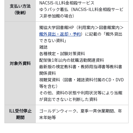
NACSIS-ILL料金相殺サービス
支払い方法
ゆうパック着払（NACSIS-ILL料金相殺サービ
（後納）
ス非参加館の場合）
獨協大学図書館HP（利用案内＞図書館案内＞
館外貸出・返却・予約
）に記載の「館外貸出
できない資料」
雑誌
各種検定・試験対策資料
配架後1年以内の就職活動関連資料
対象外資料
最新版の検定教科書・教師用指導書等教科書
関係資料
視聴覚資料（図書・雑誌資料付属のCD・DVD
等を含む）
その他、資料の状態や利用状況等により当館
が貸出できないと判断した資料
ILL受付停止
ゴールデンウィーク、夏季一斉休業期間、年
期間
末年始等