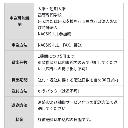
大学・短期大学
高等専門学校
申込可能機
研究または研究支援を行う独立行政法人およ
関
び特殊法人
NACSIS-ILL参加館
申込方法
NACSIS-ILL、FAX、郵送
1機関につき5冊まで
貸出冊数
※貸借資料は図書館内のみで利用してくださ
い（館外への持ち出し不可）
貸出期間
送付・返送に要する配送日数を含め30日以内
送付方法
ゆうパック（速達不可）
追跡および補償サービス付きの配送方法で返
返送方法
送してください。
料金
往復送料は申込館の負担です。