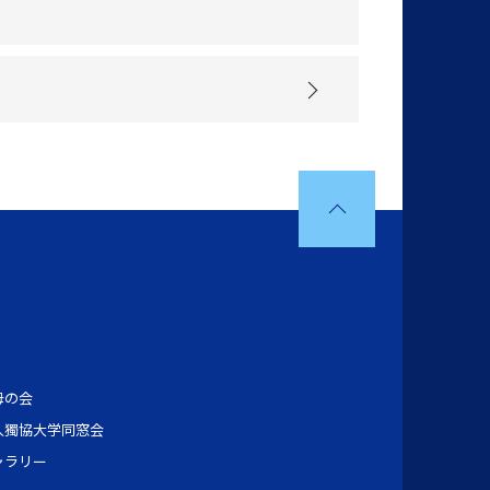
母の会
人獨協大学同窓会
ャラリー