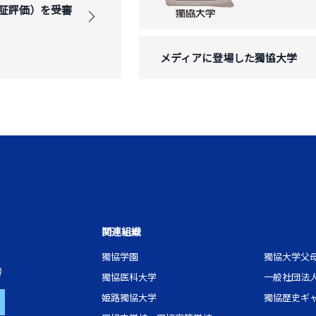
証評価）を受審
メディアに登場した獨協大学
関連組織
獨協学園
獨協大学父
号
獨協医科大学
一般社団法
姫路獨協大学
獨協歴史ギ