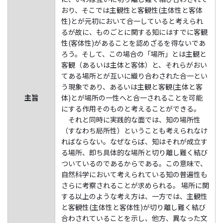
おり、そこでは主観性と客観性(主体性と客体
性)とが元初において合一していると考えられ
るが故に、ものごとに関する知にはすでに客観
性(客体性)があることを認めざるを得ないであ
ろう。そして、この場合の「場所」とは主観と
客観（あるいは主体と客体）と、それらがおい
てある場所とが互いに織り合わされた合一とい
う現象であり、あるいは主観と客観(主体と客
主旨
体)とが場所の一性へと合一されることを可能
にする作用そのものと考えることができる。
それと同時に実践的な面では、知の場所性
（すなわち局所性）ということも考えられなけ
ればならない。なぜならば、知はそれが成立す
る場所、即ち具体的な場所と切り離し難く結び
ついているのであるからである。この意味で、
自然科学において考えられている知の普遍性も
さらに考察されることが求められる。 場所に関
する以上のような考え方は、一方では、主観性
と客観性(主体性と客体性)が切り離し難く結び
合わされていることを示し、他方、異なった文