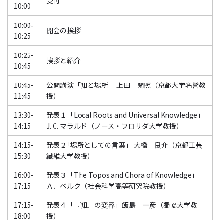
受付
10:00
10:00-
開会の挨拶
10:25
10:25-
挨拶と紹介
10:45
10:45-
公開講演「知と場所」 上田 閑照（京都大学名誉教
11:45
授）
13:30-
発表１「Local Roots and Universal Knowledge」
14:15
J. C. マラルド（ノース・フロリダ大学教授）
14:15-
発表２｢場所としての言葉」 大橋 良介（京都工芸
15:30
繊維大学教授）
16:00-
発表３「The Topos and Chora of Knowledge」
17:15
Ａ．ベルク（社会科学高等研究院教授）
17:15-
発表４「『知』の変容」飯島 一彦（獨協大学教
18:00
授）