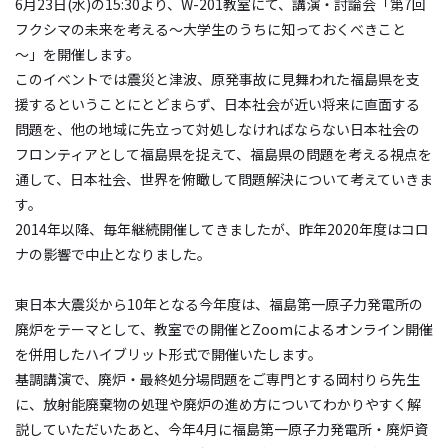
6月23日(水)の15:30より、W-201教室にて、講演・討論会「第7回
フクシマの未来を考える～大学生のうちに知っておくべきこと
～」を開催します。
このイベントでは震災と津波、原発事故に見舞われた福島県を支
援するということにとどまらず、日本社会が近い将来に直面する
問題を、他の地域に先立って対処しなければならない日本社会の
フロンティアとして福島県を捉えて、福島県の問題を考える視点を
通して、日本社会、世界を俯瞰して問題解決について考えていきま
す。
2014年以降、毎年継続開催してきましたが、昨年2020年度はコロ
ナの影響で中止となりました。
東日本大震災から10年となる今年度は、福島第一原子力発電所の
廃炉をテーマとして、教室での開催とZoomによるオンライン開催
を併用したハイブリット形式で開催いたします。
基調講演で、廃炉・最終処分場問題をご専門とする岡村りら先生
に、放射能廃棄物の処理や廃炉の進め方についてわかりやすく解
説していただいたあと、今年4月に福島第一原子力発電所・廃炉資