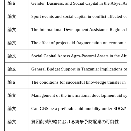
論文
Gender, Business, and Social Capital in the Abyei Ar
論文
Sport events and social capital in conflict-affected c
論文
The International Development Assistance Regime: F
論文
The effect of project aid fragmentation on economic 
論文
Social Capital Across Agro-Pastoral Assets in the Aby
論文
General Budget Support in Tanzania: Implications of la
論文
The conditions for successful knowledge transfer in 
論文
Management of the international development aid sys
論文
Can GBS be a preferable aid modality under SDGs?
論文
貧困削減戦略における紛争予防配慮の可能性