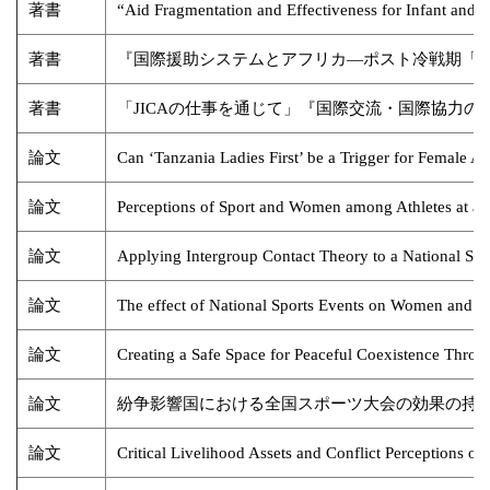
著書
“Aid Fragmentation and Effectiveness for Infant and 
著書
『国際援助システムとアフリカ―ポスト冷戦期「
著書
「JICAの仕事を通じて」『国際交流・国際協力の
論文
Can ‘Tanzania Ladies First’ be a Trigger for Female At
論文
Perceptions of Sport and Women among Athletes at a 
論文
Applying Intergroup Contact Theory to a National Spo
論文
The effect of National Sports Events on Women and Ge
論文
Creating a Safe Space for Peaceful Coexistence Throu
論文
紛争影響国における全国スポーツ大会の効果の持
論文
Critical Livelihood Assets and Conflict Perceptions o