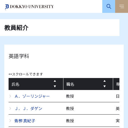
教員紹介
英語学科
↔スクロールできます
氏名
職名
専門分
Ａ．ゾーリンジャー
教授
日本美
Ｊ．Ｊ．ダゲン
教授
英語教
青栁 真紀子
教授
実験音