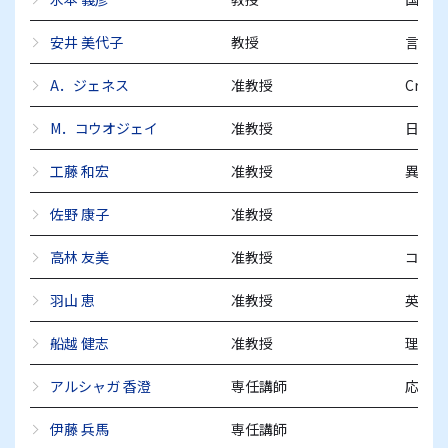
安井 美代子
教授
言語学
A．ジェネス
准教授
Critic
M．コウオジェイ
准教授
日本研
工藤 和宏
准教授
異文化
佐野 康子
准教授
高林 友美
准教授
コミュ
羽山 恵
准教授
英語教
船越 健志
准教授
理論言
アルシャガ 香澄
専任講師
応用言
伊藤 兵馬
専任講師