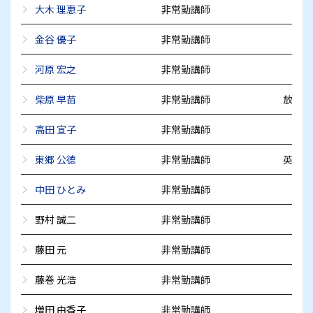
大木 理恵子
非常勤講師
金谷 優子
非常勤講師
河原 宏之
非常勤講師
柴原 早苗
非常勤講師
放送通
高田 宣子
非常勤講師
東郷 公德
非常勤講師
英文学
中田 ひとみ
非常勤講師
野村 誠二
非常勤講師
藤田 元
非常勤講師
藤巻 光浩
非常勤講師
増田 由香子
非常勤講師