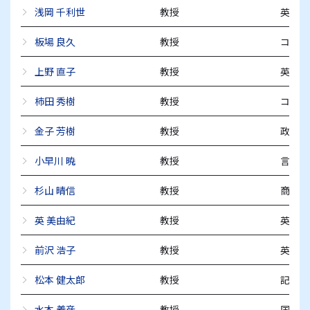
浅岡 千利世
教授
英語教
板場 良久
教授
コミュ
上野 直子
教授
英語圏
柿田 秀樹
教授
コミュ
金子 芳樹
教授
政治学
小早川 暁
教授
言語学
杉山 晴信
教授
商業英
英 美由紀
教授
英文学
前沢 浩子
教授
英文学
松本 健太郎
教授
記号論
水本 義彦
教授
国際政