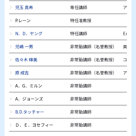
児玉 真希
専任講師
アメリ
P.レーン
特任准教授
N．D．ヤング
特任講師
Engli
児嶋 一男
非常勤講師（名誉教授）
英語圏
佐々木 輝美
非常勤講師（名誉教授）
コミュ
原 成吉
非常勤講師（名誉教授）
アメリ
A．G．ミルン
非常勤講師
A．ジョーンズ
非常勤講師
B.D.タッチャー
非常勤講師
Ｄ．Ｅ．ヨセフィー
非常勤講師