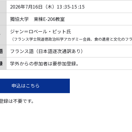
2026年7月16日（木）13 :35-15 :15
獨協大学 東棟E-206教室
ジャン＝ロベール・ピット氏
者
（フランス学士院道徳政治科学アカデミー会員、食の遺産と文化のフ
語
フランス語（日本語逐次通訳あり）
録
学外からの参加者は要参加登録。
申込はこちら
登録は不要です。