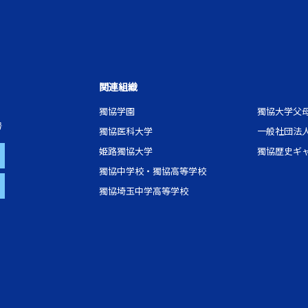
関連組織
獨協学園
獨協大学父
号
獨協医科大学
一般社団法
姫路獨協大学
獨協歴史ギ
獨協中学校・獨協高等学校
獨協埼玉中学高等学校