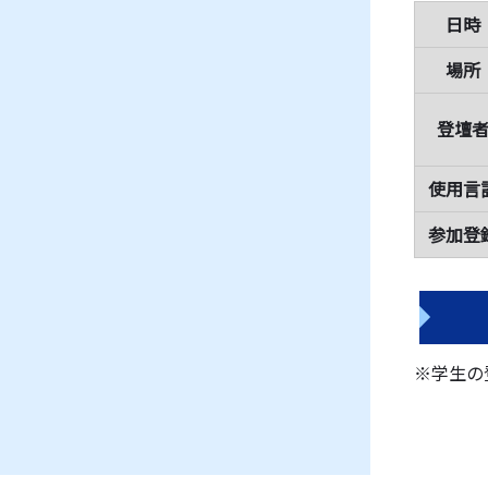
日時
場所
登壇
使用言
参加登
※学生の