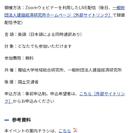
開催方法：Zoomウェビナーを利用したLIVE配信（後日、
一般財
団法人建設経済研究所ホームページ［外部サイトリンク］
で録画
配信予定）
言 語：英語（日本語による同時通訳あり）
対 象：どなたでも参加いただけます
参加費用：無料
共 催：獨協大学地域総合研究所、一般財団法人建設経済研究所
後 援：国土交通省
申込方法：事前申込制。申込希望者は、
こちら［外部サイトリン
ク］
からお申込みください
参考資料
本イベントの案内チラシは、
こちら