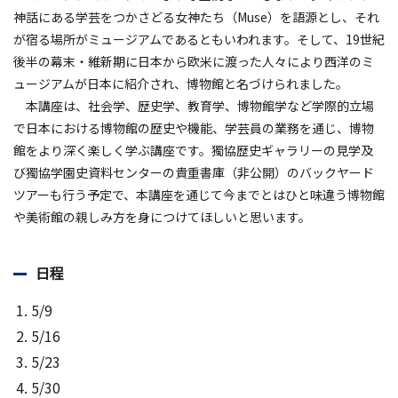
神話にある学芸をつかさどる女神たち（Muse）を語源とし、それ
が宿る場所がミュージアムであるともいわれます。そして、19世紀
後半の幕末・維新期に日本から欧米に渡った人々により西洋のミ
ュージアムが日本に紹介され、博物館と名づけられました。
本講座は、社会学、歴史学、教育学、博物館学など学際的立場
で日本における博物館の歴史や機能、学芸員の業務を通じ、博物
館をより深く楽しく学ぶ講座です。獨協歴史ギャラリーの見学及
び獨協学園史資料センターの貴重書庫（非公開）のバックヤード
ツアーも行う予定で、本講座を通じて今までとはひと味違う博物館
や美術館の親しみ方を身につけてほしいと思います。
日程
5/9
5/16
5/23
5/30