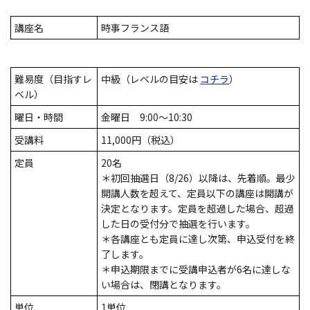
講座名
時事フランス語
難易度（目指すレ
中級（レベルの目安は
コチラ
）
ベル）
曜日・時間
金曜日 9:00～10:30
受講料
11,000円（税込）
定員
20名
＊初回抽選日（8/26）以降は、先着順。最少
開講人数を超えて、定員以下の講座は開講が
決定となります。定員を超過した場合、超過
した日の受付分で抽選を行います。
＊各講座とも定員に達し次第、申込受付を終
了します。
＊申込期限までに受講申込者が6名に達しな
い場合は、閉講となります。
単位
1単位