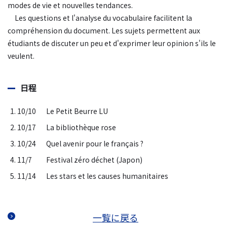
modes de vie et nouvelles tendances.
Les questions et l'analyse du vocabulaire facilitent la
compréhension du document. Les sujets permettent aux
étudiants de discuter un peu et d'exprimer leur opinion s'ils le
veulent.
日程
1. 10/10
Le Petit Beurre LU
2. 10/17
La bibliothèque rose
3. 10/24
Quel avenir pour le français ?
4. 11/7
Festival zéro déchet (Japon)
5. 11/14
Les stars et les causes humanitaires
一覧に戻る