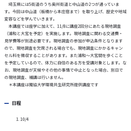
埼玉県には5街道のうち奥州街道と中山道の2つが通っていま
す。今回は中山道（板橋から本庄宿まで）を取り上げ、歴史や地域
変容などを学んでいきます。
本講座では座学に加えて、11/8に講座2回分にあたる現地調査
（浦和と大宮を予定）を実施します。現地調査に関わる交通費・
見学費等が別途必要です。現地調査の参加が申込条件となります
ので、現地調査を欠席される場合でも、現地調査にかかるキャン
セル料を徴収することがあります。また浦和～大宮間を歩くこと
を予定しているので、体力に自信のある方を受講対象とします。な
お、現地調査が天候やその他の事情で中止となった場合、別日で
の現地調査、補講は行いません。
＊本講座は獨協大学環境共生研究所提供講座です
日程
1. 10/4