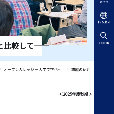
寄付金
ENGLISH
較して――
Search
オープンカレッジ －大学で学べる生涯学習講座－
講座の紹介
＜2025年度秋期＞