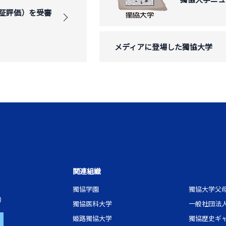
証評価）を受審
メディアに登場した獨協大学
関連組織
獨協学園
獨協大学父
号
獨協医科大学
一般社団法
姫路獨協大学
獨協歴史ギ