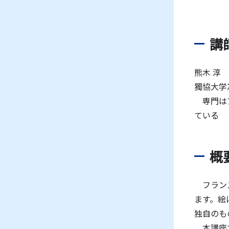
講
熊木 淳
獨協大学
専門はア
ている
概
フランス
ます。絵
独自のも
本講座で