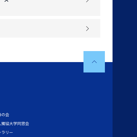
母の会
人獨協大学同窓会
ャラリー