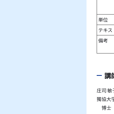
単位
テキス
備考
講
庄司 敏
獨協大
博士（