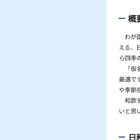
概
わが国
える、
ら四季
「仮名
最適で
や季節
和歌を
いと思
日