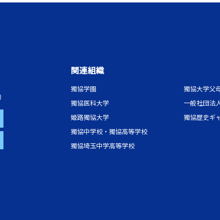
関連組織
獨協学園
獨協大学父
号
獨協医科大学
一般社団法
姫路獨協大学
獨協歴史ギ
獨協中学校・獨協高等学校
獨協埼玉中学高等学校