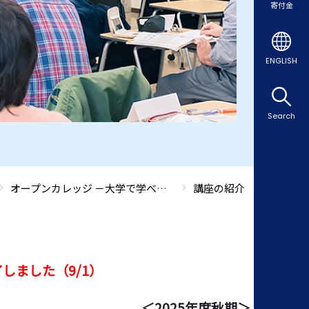
寄付金
ENGLISH
Search
オープンカレッジ －大学で学べる生涯学習講座－
講座の紹介
しました（9/1）
＜2025年度秋期＞