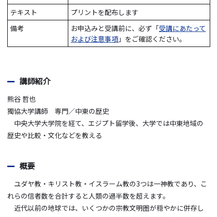
テキスト
プリントを配布します
備考
お申込みと受講前に、必ず「
受講にあたって
および注意事項
」をご確認ください。
講師紹介
熊谷 哲也
獨協大学講師 専門／中東の歴史
中央大学大学院を経て、エジプト留学後、大学では中東地域の
歴史や比較・文化などを教える
概要
ユダヤ教・キリスト教・イスラーム教の3つは一神教であり、こ
れらの信者数を合計すると人類の過半数を超えます。
近代以前の地球では、いくつかの宗教文明圏が穏やかに併存し