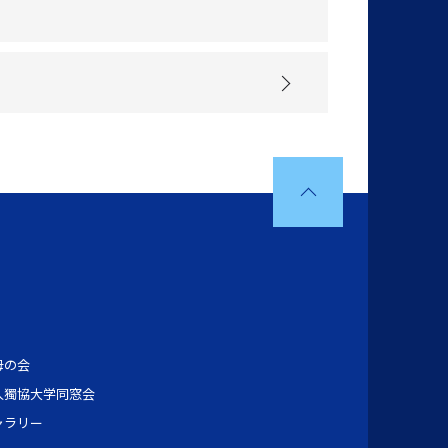
母の会
人獨協大学同窓会
ャラリー