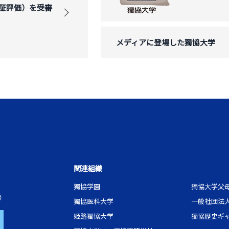
証評価）を受審
メディアに登場した獨協大学
関連組織
獨協学園
獨協大学父
号
獨協医科大学
一般社団法
姫路獨協大学
獨協歴史ギ