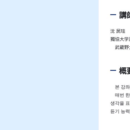
講
沈 民珪
獨協大学
武蔵野大
概
본 강좌는
매번 한국
생각을 표
듣기 능력