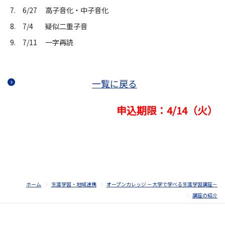
7. 6/27
高子音化・中子音化
8. 7/4
疑似二重子音
9. 7/11
一字再読
一覧に戻る
申込期限：4/14（火）
ホーム
生涯学習・地域連携
オープンカレッジ －大学で学べる生涯学習講座－
講座の紹介