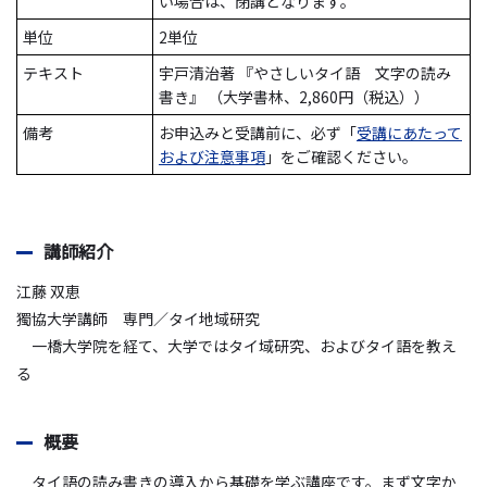
い場合は、閉講となります。
単位
2単位
テキスト
宇戸清治著 『やさしいタイ語 文字の読み
書き』 （大学書林、2,860円（税込））
備考
お申込みと受講前に、必ず「
受講にあたって
および注意事項
」をご確認ください。
講師紹介
江藤 双恵
獨協大学講師 専門／タイ地域研究
一橋大学院を経て、大学ではタイ域研究、およびタイ語を教え
る
概要
タイ語の読み書きの導入から基礎を学ぶ講座です。まず文字か