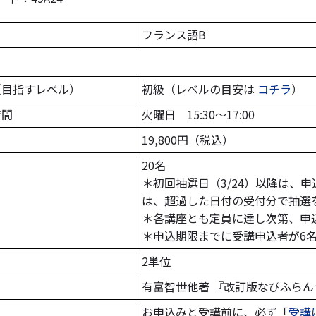
フランス語B
（目指すレベル）
初級（レベルの目安は
コチラ
）
時間
火曜日 15:30～17:00
19,800円（税込）
20名
＊初回抽選日（3/24）以降は、
は、超過した日付の受付分で抽選
＊各講座とも定員に達し次第、申
＊申込期限までに受講申込者が6
2単位
ト
有富智世他著 『改訂版なびふらんせ
お申込みと受講前に、必ず「
受講