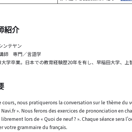
師紹介
ンシンテヤン
講師 専門／言語学
大学卒業。日本での教育経験歴20年を有し、早稲田大学、上
要
ours, nous pratiquerons la conversation sur le thème du voy
Navi.fr ». Nous ferons des exercices de prononciation en cha
librement lors de « Quoi de neuf ? ». Chaque séance sera l'o
er votre grammaire du français.