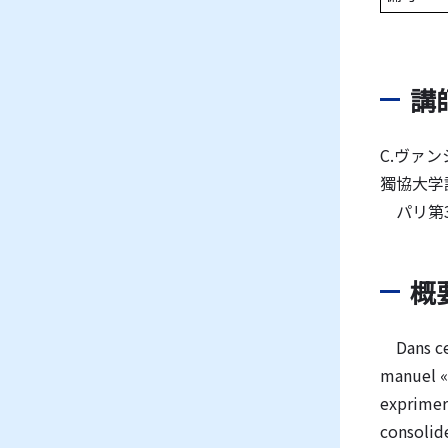
講
C.ヴァ
獨協大学
パリ第3
概
Dans ce c
manuel « 
exprimer 
consolid