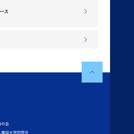
ース
母の会
人獨協大学同窓会