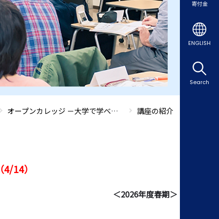
寄付金
ENGLISH
Search
オープンカレッジ －大学で学べる生涯学習講座－
講座の紹介
/14）
＜2026年度春期＞