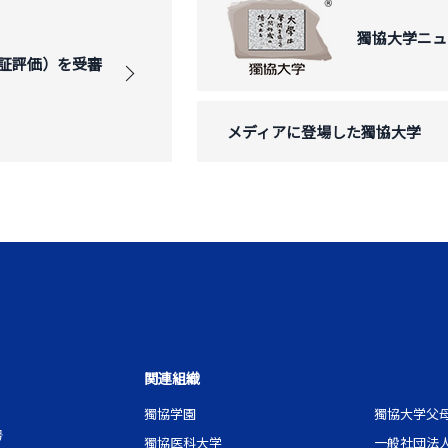
獨協大学ニュ
証評価）を受審
メディアに登場した獨協大学
関連組織
獨協学園
獨協大学父
号
獨協医科大学
一般社団法