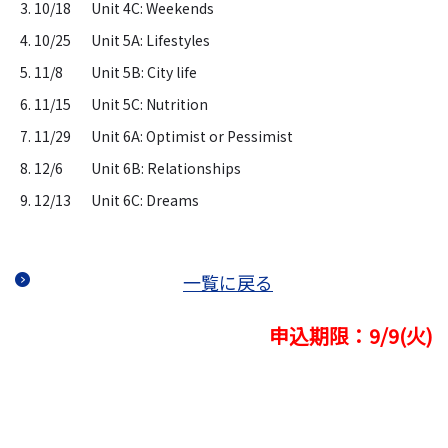
3. 10/18
Unit 4C: Weekends
4. 10/25
Unit 5A: Lifestyles
5. 11/8
Unit 5B: City life
6. 11/15
Unit 5C: Nutrition
7. 11/29
Unit 6A: Optimist or Pessimist
8. 12/6
Unit 6B: Relationships
9. 12/13
Unit 6C: Dreams
一覧に戻る
申込期限：9/9(火)