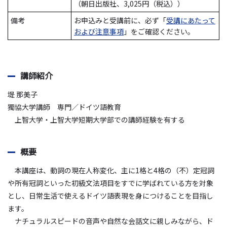
（朝日出版社、3,025円（税込））
備考
お申込みと受講前に、必ず「
受講にあたって
および注意事項
」をご確認ください。
講師紹介
堤 那美子
獨協大学講師 専門／ドイツ語教育
上智大学・上智大学短期大学部での講師経験を有する
概要
本講座は、動詞の現在人称変化、主に1格と4格の（不）定冠詞
や所有冠詞といった初級文法項目をすでに学ばれている方を対象
とし、日常生活で使えるドイツ語表現を身につけることを目指し
ます。
ナチュラルスピードの音声や自然な会話文に親しみながら、ド