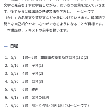
文字と発音を丁寧に学習しながら、あいさつ言葉を覚えていきま
す。後半からは韓国語の基礎文法を学習し、「～は～です
（か）」の名詞文や質問文などを身につけていきます。韓国語で
簡単な自己紹介やあいさつができるようになることが目標です。
本講座は、テキストの前半を扱います。
日程
1. 5/9
1課～2課 韓国語の概要及び母音(1)と(2)
2. 5/16
3課 子音(1)
3. 5/23
4課 子音(2)
4. 5/30
5課 母音(3)
5. 6/6
6課 終声
6. 6/13
7課 発音の規則
7. 6/20
8課 저는 다무라 미키입니다.(～は～です)