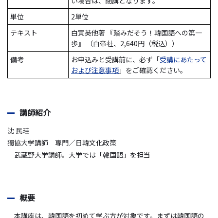
い場合は、閉講となります。
単位
2単位
テキスト
白寅英他著 『踏みだそう！韓国語への第一
歩』 （白帝社、2,640円（税込））
備考
お申込みと受講前に、必ず「
受講にあたって
および注意事項
」をご確認ください。
講師紹介
沈 民珪
獨協大学講師 専門／日韓文化政策
武蔵野大学講師。大学では「韓国語」を担当
概要
本講座は、韓国語を初めて学ぶ方が対象です。まずは韓国語の