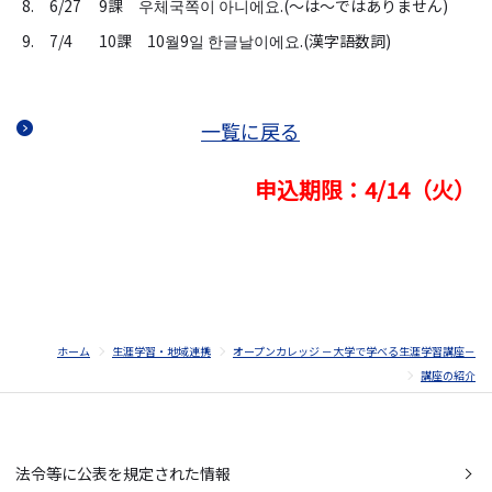
8. 6/27
9課 우체국쪽이 아니에요.(～は～ではありません)
9. 7/4
10課 10월9일 한글날이에요.(漢字語数詞)
一覧に戻る
申込期限：4/14（火）
ホーム
生涯学習・地域連携
オープンカレッジ －大学で学べる生涯学習講座－
講座の紹介
法令等に公表を規定された情報