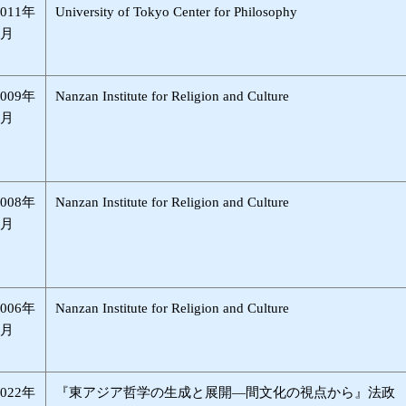
2011年
University of Tokyo Center for Philosophy
1月
2009年
Nanzan Institute for Religion and Culture
5月
2008年
Nanzan Institute for Religion and Culture
8月
2006年
Nanzan Institute for Religion and Culture
2月
2022年
『東アジア哲学の生成と展開―間文化の視点から』法政