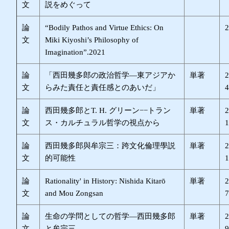
文
説をめぐって
論
“Bodily Pathos and Virtue Ethics: On
文
Miki Kiyoshi’s Philosophy of
Imagination”.2021
論
「西田幾多郎の政治哲学—東アジアか
単著
文
らみた責任と責任感とのあいだ」
論
西田幾多郎とT. H. グリーン−−トラン
単著
文
ス・カルチュラル哲学の視点から
論
西田幾多郎與牟宗三：跨文化倫理學説
単著
文
的可能性
論
Rationality' in History: Nishida Kitarō
単著
文
and Mou Zongsan
論
生命の学問としての哲学―西田幾多郎
単著
文
と牟宗三