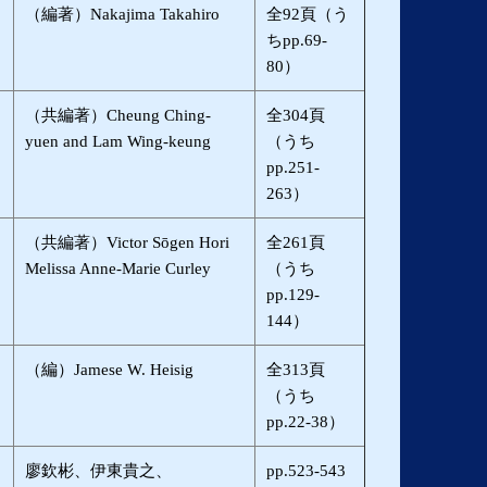
（編著）Nakajima Takahiro
全92頁（う
ちpp.69-
80）
（共編著）Cheung Ching-
全304頁
yuen and Lam Wing-keung
（うち
pp.251-
263）
（共編著）Victor Sōgen Hori
全261頁
Melissa Anne-Marie Curley
（うち
pp.129-
144）
（編）Jamese W. Heisig
全313頁
（うち
pp.22-38）
廖欽彬、伊東貴之、
pp.523-543