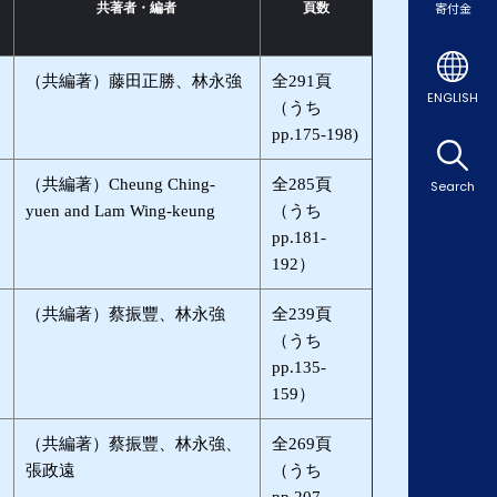
共著者・編者
頁数
寄付金
（共編著）藤田正勝、林永強
全291頁
ENGLISH
（うち
pp.175-198)
（共編著）Cheung Ching-
全285頁
Search
yuen and Lam Wing-keung
（うち
pp.181-
192）
（共編著）蔡振豐、林永強
全239頁
（うち
pp.135-
159）
（共編著）蔡振豐、林永強、
全269頁
張政遠
（うち