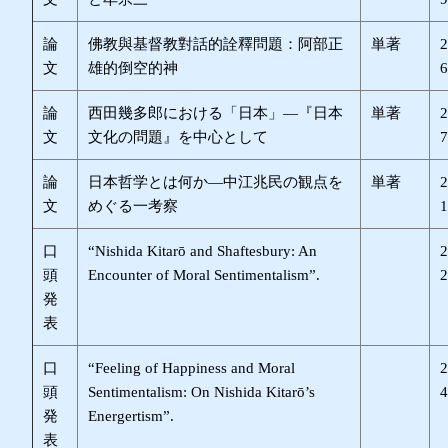
論
佛教與基督教對話的詮釋問題：阿部正
単著
文
雄的倒空的神
論
西田幾多郎における「日本」―『日本
単著
文
文化の問題』を中心として
論
日本哲学とは何か―中江兆民の観点を
単著
文
めぐる一考察
口
“Nishida Kitarō and Shaftesbury: An
頭
Encounter of Moral Sentimentalism”.
発
表
口
“Feeling of Happiness and Moral
頭
Sentimentalism: On Nishida Kitarō’s
発
Energertism”.
表