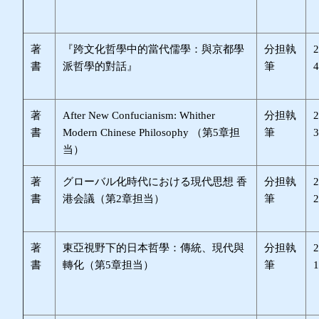
著
『跨文化哲學中的當代儒學：與京都學
分担執
書
派哲學的對話』
筆
著
After New Confucianism: Whither
分担執
書
Modern Chinese Philosophy （第5章担
筆
当）
著
グローバル化時代における現代思想 香
分担執
書
港会議（第2章担当）
筆
著
東亞視野下的日本哲學：傳統、現代與
分担執
書
轉化（第5章担当）
筆