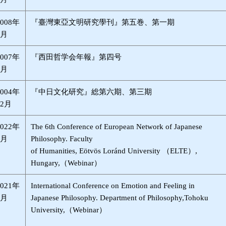
2008年
『臺灣東亞文明研究學刊』第五巻、第一期
6月
2007年
『西田哲学会年報』第四号
7月
2004年
『中日文化研究』総第六期、第三期
12月
2022年
The 6th Conference of European Network of Japanese
2月
Philosophy. Faculty
of Humanities, Eötvös Loránd University （ELTE）,
Hungary,（Webinar）
2021年
International Conference on Emotion and Feeling in
4月
Japanese Philosophy. Department of Philosophy,Tohoku
University,（Webinar）