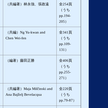
（共編著）林永強、張政遠
全254頁
（うち
pp.194-
205）
（共編）Ng Yu-kwan and
全341頁
Chen Wei-fen
（うち
pp.109-
131）
（編著）藤田正勝
全406頁
（うち
pp.255-
271）
（共編著）Maja Milčinski and
全220頁
Ana Bajželj Bevelacqua
（うち
pp.79-87）