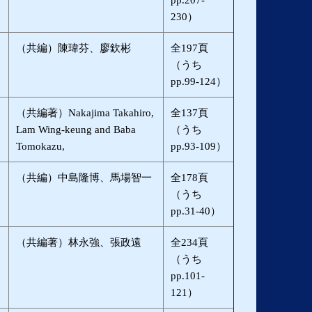
pp.207-
230）
（共編）陳瑋芬、廖欽彬
全197頁
（うち
pp.99-124）
（共編著）Nakajima Takahiro,
全137頁
Lam Wing-keung and Baba
（うち
Tomokazu,
pp.93-109）
（共編）中島隆博、馬場智一
全178頁
（うち
pp.31-40）
（共編著）林永強、張政遠
全234頁
（うち
pp.101-
121）