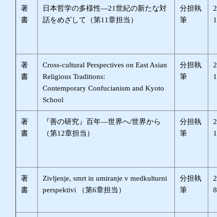
著
日本哲学の多様性—21世紀の新たな対
分担執
書
話をめざして（第11章担当）
筆
著
Cross-cultural Perspectives on East Asian
分担執
書
Religious Traditions:
筆
Contemporary Confucianism and Kyoto
School
著
『善の研究』百年—世界へ/世界から
分担執
書
（第12章担当）
筆
著
Zivljenje, smrt in umiranje v medkulturni
分担執
書
perspektivi （第6章担当）
筆