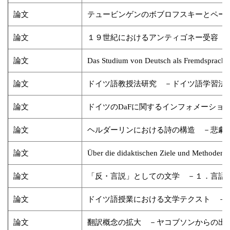
論文
テュービンゲンのボブロフスキーとペー
論文
１９世紀におけるアンティゴネー受容
論文
Das Studium von Deutsch als Fremdsprache
論文
ドイツ語教授法研究 －ドイツ語学習法とZer
論文
ドイツのDaFに関するインフォメーショ
論文
ヘルダーリンにおける詩の構造 －悲劇
論文
Über die didaktischen Ziele und Methoden 
論文
「反・言説」としての文学 －１．言語
論文
ドイツ語授業における文学テクスト －Litera
論文
翻訳概念の拡大 －ヤコブソンからの出