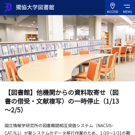
ACCESS
MENU
【図書館】他機関からの資料取寄せ（図
書の借受・文献複写）の一時停止（1/13
～2/5）
国立情報学研究所の図書館間相互貸借システム（
NACSIS-
CAT/ILL
）が新システムのデータ移行作業のため、
1/10
～
1/31
の期