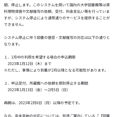
間、停止します。このシステムを用いて国内の大学図書館等は資
料現物貸借や文献複写の依頼、受付、料金支払い等を行っていま
すが、システム停止により通常通りのサービスを提供することが
できません。
システム停止に伴う図書の借受・文献複写の対応は以下の通りと
なります。
１．
1
月中の利用を希望する場合の申込期限
2023
年
1
月
12
日（木）まで
※ただし、事情により到着が
2
月以降となる可能性があります。
２．申込受付、所蔵館への依頼を原則停止する期間
2023
年
1
月
13
日（金）～
2
月
5
日（日）
再開は、
2023
年
2
月
6
日（月）以降の予定です。
なお、年末年始の対応については、別途ご案内している「【図書