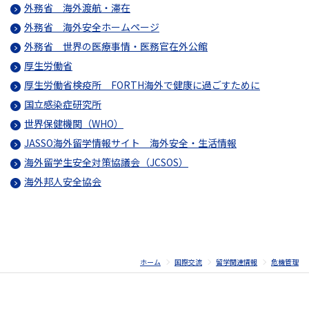
外務省 海外渡航・滞在
外務省 海外安全ホームページ
外務省 世界の医療事情・医務官在外公館
厚生労働省
厚生労働省検疫所 FORTH海外で健康に過ごすために
国立感染症研究所
世界保健機関（WHO）
JASSO海外留学情報サイト 海外安全・生活情報
海外留学生安全対策協議会（JCSOS）
海外邦人安全協会
ホーム
国際交流
留学関連情報
危機管理