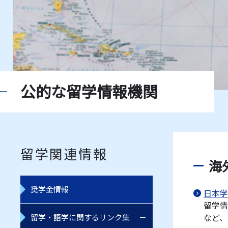
公的な留学情報機関
留学関連情報
海
奨学金情報
日本学
留学情
など、
留学・語学に関するリンク集