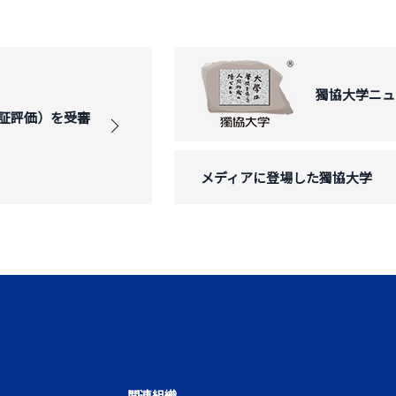
獨協大学ニュ
証評価）を受審
メディアに登場した獨協大学
関連組織