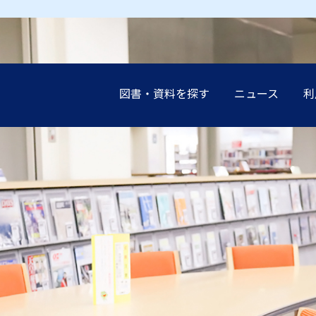
図書・資料を探す
ニュース
利
earch（まとめて検索）
案内
談（レファレンス）の
展示
設
インブック
イド
講演会
申込み（他機関の利
受験生の
受験生の
受験生の
受験生の
受験生の
地域の方
地域の方
地域の方
地域の方
地域の方
ーネットリンク集
教職員の
教職員の
教職員の
教職員の
教職員の