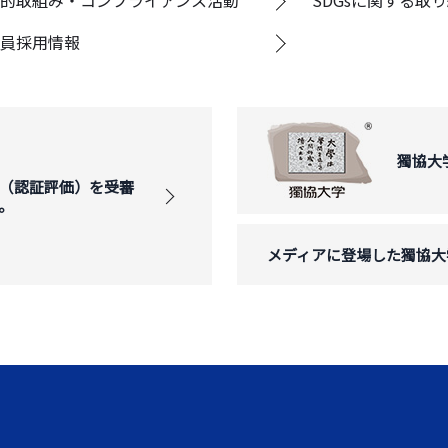
的取組み・コンプライアンス活動
SDGsに関する取
員採用情報
獨協大
（認証評価）を受審
。
メディアに登場した獨協大