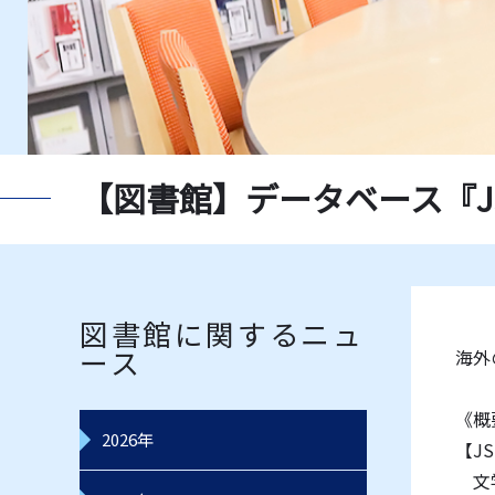
新聞一覧
獨協大
指定書一覧
教員推
データベース一覧
レコー
【図書館】データベース『J
図書館に関するニュ
ース
海外
《概
2026年
【JST
文学