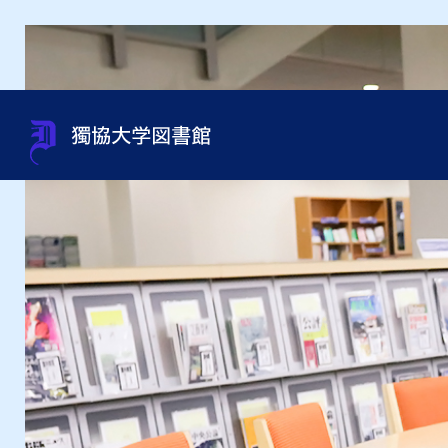
蔵書検索（OPAC）
利用案内
サポート
貴重書・特別資料・特別コレ
組織・問い合わせ先一覧
OneS
図書館
資料相
過去の
館内施
クション
申込み
オンラインジャーナルの使い
利用資格
規程集・年次報告書・各種統
オンラ
利用ガ
図書館
方
資料取寄せ（文献複写・図書
計
紹介状
借受）
用）
テーマ別資料の探し方
沿革
インタ
授業・ゼミセミナー