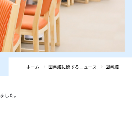
ADMISSIONS
ADMISSIONS
ADMISSIONS
ADMISSIONS
ADMISSIONS
GLOBAL FRONTIER
GLOBAL FRONTIER
GLOBAL FRONTIER
GLOBAL FRONTIER
GLOBAL FRONTIER
ACCESS
ACCESS
ACCESS
ACCESS
ACCESS
SEARCH
SEARCH
SEARCH
SEARCH
SEARCH
ホーム
図書館に関するニュース
図書館
しました。