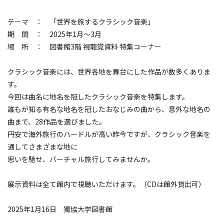
テーマ ： 「世界を旅するクラシック音楽」
期 間 ：
2025
年
1
月～
3
月
場 所 ： 図書館
3
階 視聴覚資料 特集コーナー
クラシック音楽には、世界各地を舞台にした作品が数多くありま
す。
今回は曲名に地名を冠したクラシック音楽を特集します。
誰もが知る有名な地名を冠したおなじみの曲から、意外な地名の
曲まで、
28
作品を選びました。
円安で海外旅行のハードルが高い昨今ですが、クラシック音楽を
通してさまざまな地に
思いを馳せ、バーチャル旅行してみませんか。
展示資料は全て館内で視聴いただけます。（
CD
は館外貸出可）
2025
年
1
月
16
日 獨協大学図書館