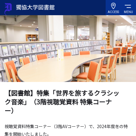
ACCESS
MENU
【図書館】特集「世界を旅するクラシッ
ク音楽」（3階視聴覚資料 特集コーナ
ー）
視聴覚資料特集コーナー（
3
階
AV
コーナー）で、
2024
年度冬の特
集を開始いたしました。