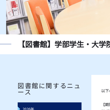
新聞一覧
獨協大
指定書一覧
教員推
データベース一覧
レコー
【図書館】学部学生・大学
図書館に関するニュ
ース
以下
【期
2026年