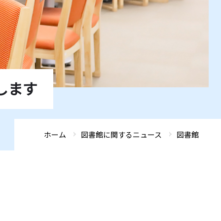
ADMISSIONS
ADMISSIONS
ADMISSIONS
ADMISSIONS
ADMISSIONS
GLOBAL FRONTIER
GLOBAL FRONTIER
GLOBAL FRONTIER
GLOBAL FRONTIER
GLOBAL FRONTIER
ACCESS
ACCESS
ACCESS
ACCESS
ACCESS
SEARCH
SEARCH
SEARCH
SEARCH
SEARCH
します
ホーム
図書館に関するニュース
図書館