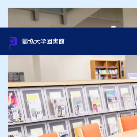
蔵書検索（OPAC）
利用案内
サポート
貴重書・特別資料・特別コレ
組織・問い合わせ先一覧
OneS
図書館
資料相
過去の
館内施
クション
申込み
オンラインジャーナルの使い
利用資格
規程集・年次報告書・各種統
オンラ
利用ガ
図書館
方
資料取寄せ（文献複写・図書
計
紹介状
借受）
用）
テーマ別資料の探し方
沿革
インタ
授業・ゼミセミナー