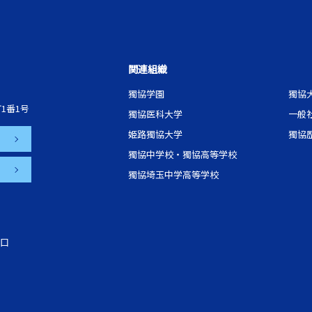
関連組織
獨協学園
獨協
1番1号
獨協医科大学
一般
姫路獨協大学
獨協
獨協中学校・獨協高等学校
獨協埼玉中学高等学校
口