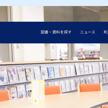
図書・資料を探す
ニュース
利
earch（まとめて検索）
案内
談（レファレンス）の
展示
設
インブック
イド
講演会
申込み（他機関の利
受験生の
受験生の
受験生の
受験生の
受験生の
地域の方
地域の方
地域の方
地域の方
地域の方
ーネットリンク集
教職員の
教職員の
教職員の
教職員の
教職員の