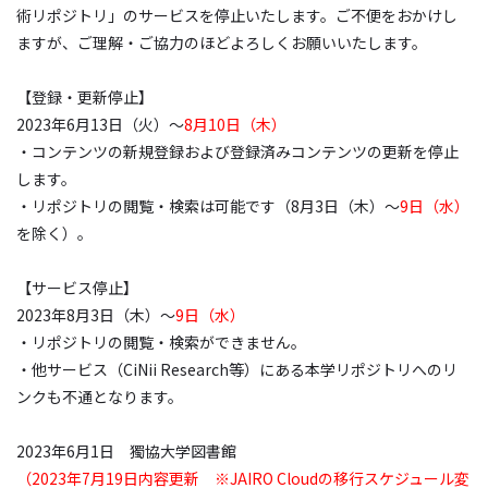
術リポジトリ」のサービスを停止いたします。ご不便をおかけし
ますが、ご理解・ご協力のほどよろしくお願いいたします。
【登録・更新停止】
2023
年
6
月
13
日（火）～
8月10日（木）
・コンテンツの新規登録および登録済みコンテンツの更新を停止
します。
・リポジトリの閲覧・検索は可能です（
8
月
3
日（木）～
9日（水）
を除く）。
【サービス停止】
2023
年
8
月
3
日（木）～
9日（水）
・リポジトリの閲覧・検索ができません。
・他サービス（
CiNii Research
等）にある本学リポジトリへのリ
ンクも不通となります。
2023年6月1日 獨協大学図書館
（2023年7月19日内容更新 ※JAIRO Cloudの移行スケジュール変