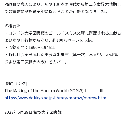
PartⅢの導入により、初期印刷本の時代から第二次世界大戦期ま
での重要文献を通史的に捉えることが可能となりました。
≪概要≫
・ロンドン大学図書館のゴールドスミス文庫に所蔵される文献お
よび定期刊行物からなり、約100万ページを収録。
・収録期間：1890～1945年
・近代社会を形成した重要な出来事（第一次世界大戦、大恐慌、
および第二次世界大戦）をカバー。
[関連リンク]
The Making of the Modern World (MOMW)Ⅰ、Ⅱ、Ⅲ
https://www.dokkyo.ac.jp/library/momw/momw.html
2023年6月29日 獨協大学図書館