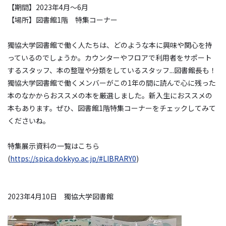
【期間】
2023
年
4
月～
6
月
【場所】図書館
1
階 特集コーナー
獨協大学図書館で働く人たちは、どのような本に興味や関心を持
っているのでしょうか。カウンターやフロアで利用者をサポート
するスタッフ、本の整理や分類をしているスタッフ...図書館長も！
獨協大学図書館で働くメンバーがこの
1
年の間に読んで心に残った
本のなかからおススメの本を厳選しました。新入生におススメの
本もあります。ぜひ、図書館
1
階特集コーナーをチェックしてみて
くださいね。
特集展示資料の一覧はこちら
(
https://spica.dokkyo.ac.jp/#LIBRARY0
)
2023年
4
月
10
日 獨協大学図書館