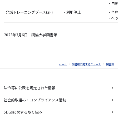
・自
発話トレーニングブース(3F)
・利用停止
・全
・ヘ
2023年3月6日 獨協大学図書館
ホーム
図書館に関するニュース
図書館
法令等に公表を規定された情報
社会的取組み・コンプライアンス活動
SDGsに関する取り組み