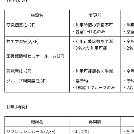
【運用変更】
施設名
変更前
研究個室(1~3F)
・利用時間の延長不可
・利
・各室1日1名のみ
・空
共同学習室(2,3F)
・利用可能席数を半減
・全
・3名より利用可能
・2
図書館情報セミナールーム(3F)
閲覧席(1~3F)
・利用可能席数を半減
・全
グループ利用席(2,3F)
・要予約
・予約
・1部屋１グループのみ
・2
【利用再開】
施設名
再開前
リフレッシュルーム(2,3F)
・利用停止
・全