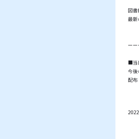
図書
最新
ーー
■当
今後
配布
20