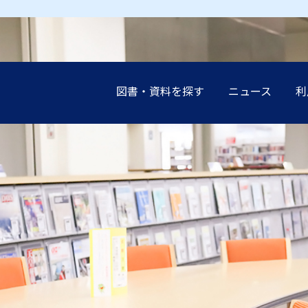
図書・資料を探す
ニュース
利
earch（まとめて検索）
案内
談（レファレンス）の
展示
設
インブック
イド
講演会
申込み（他機関の利
受験生の
受験生の
受験生の
受験生の
受験生の
地域の方
地域の方
地域の方
地域の方
地域の方
ーネットリンク集
教職員の
教職員の
教職員の
教職員の
教職員の