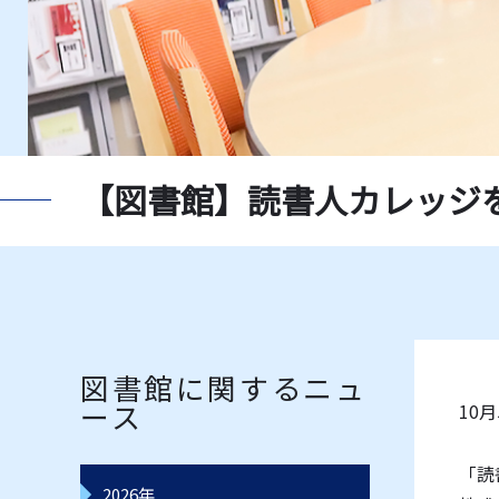
新聞一覧
獨協大
指定書一覧
教員推
データベース一覧
レコー
【図書館】読書人カレッジを
図書館に関するニュ
ース
10
「読
2026年