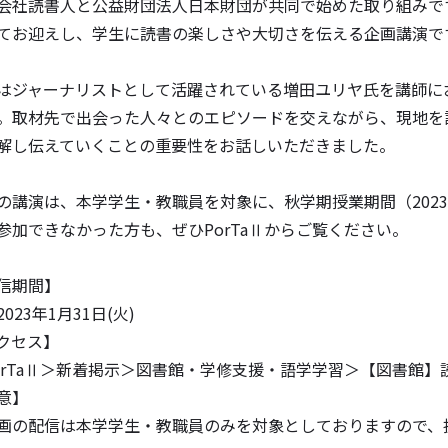
会社読書人と公益財団法人日本財団が共同で始めた取り組みで
てお迎えし、学生に読書の楽しさや大切さを伝える企画講演で
はジャーナリストとして活躍されている増田ユリヤ氏を講師に
。取材先で出会った人々とのエピソードを交えながら、現地を
解し伝えていくことの重要性をお話しいただきました。
の講演は、本学学生・教職員を対象に、秋学期授業期間（202
参加できなかった方も、ぜひPorTaⅡからご覧ください。
信期間】
023年1月31日(火)
クセス】
rTaⅡ＞新着掲示＞図書館・学修支援・語学学習＞【図書館
意】
の配信は本学学生・教職員のみを対象としておりますので、