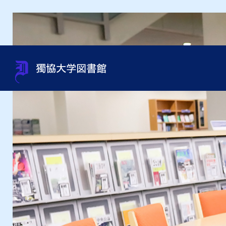
蔵書検索（OPAC）
利用案内
サポート
貴重書・特別資料・特別コレ
組織・問い合わせ先一覧
OneS
図書館
資料相
過去の
館内施
クション
申込み
オンラインジャーナルの使い
利用資格
規程集・年次報告書・各種統
オンラ
利用ガ
図書館
方
資料取寄せ（文献複写・図書
計
紹介状
借受）
用）
テーマ別資料の探し方
沿革
インタ
授業・ゼミセミナー