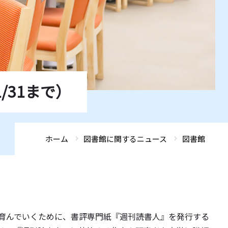
ADMISSIONS
ADMISSIONS
ADMISSIONS
ADMISSIONS
ADMISSIONS
GLOBAL FRONTIER
GLOBAL FRONTIER
GLOBAL FRONTIER
GLOBAL FRONTIER
GLOBAL FRONTIER
ACCESS
ACCESS
ACCESS
ACCESS
ACCESS
SEARCH
SEARCH
SEARCH
SEARCH
SEARCH
31まで）
ホーム
図書館に関するニュース
図書館
育んでいくために、書評専門紙『週刊読書人』を発行する