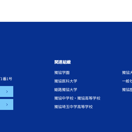
関連組織
獨協学園
獨協
1番1号
獨協医科大学
一般
姫路獨協大学
獨協
獨協中学校・獨協高等学校
獨協埼玉中学高等学校