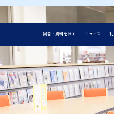
図書・資料を探す
ニュース
利
earch（まとめて検索）
案内
談（レファレンス）の
展示
設
インブック
イド
講演会
申込み（他機関の利
受験生の
受験生の
受験生の
受験生の
受験生の
地域の方
地域の方
地域の方
地域の方
地域の方
ーネットリンク集
教職員の
教職員の
教職員の
教職員の
教職員の