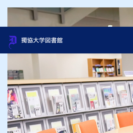
蔵書検索（OPAC）
利用案内
サポート
貴重書・特別資料・特別コレ
組織・問い合わせ先一覧
OneS
図書館
資料相
過去の
館内施
クション
申込み
オンラインジャーナルの使い
利用資格
規程集・年次報告書・各種統
オンラ
利用ガ
図書館
方
資料取寄せ（文献複写・図書
計
紹介状
借受）
用）
テーマ別資料の探し方
沿革
インタ
授業・ゼミセミナー