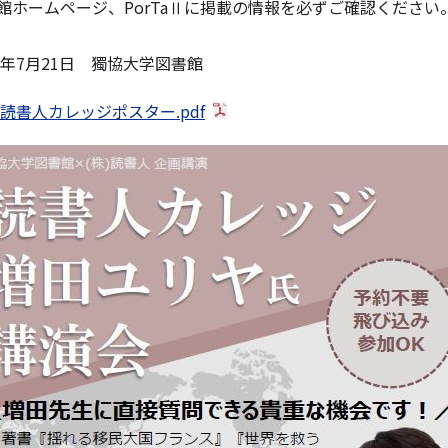
館ホームページ、PorTaⅡに掲載の情報を必ずご確認ください
22年7月21日 獨協大学図書館
22読書人カレッジポスター.pdf