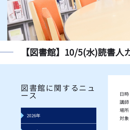
新聞一覧
獨協大
指定書一覧
教員推
データベース一覧
レコー
【図書館】10/5(水)読書
図書館に関するニュ
ース
日時：
講師
場所
2026年
対象