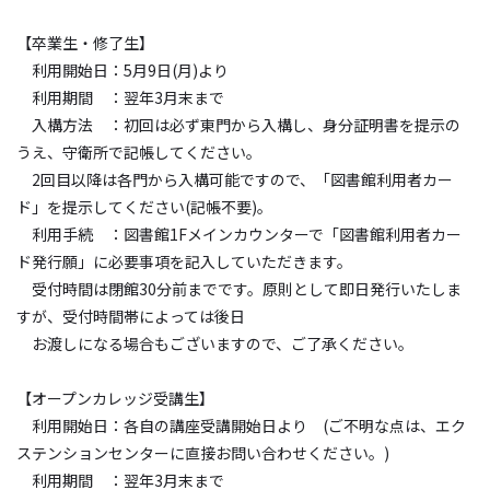
【卒業生・修了生】
利用開始日：
5
月
9
日
(
月
)
より
利用期間 ：翌年
3
月末まで
入構方法 ：初回は必ず東門から入構し、身分証明書を提示の
うえ、守衛所で記帳してください。
2
回目以降は各門から入構可能ですので、「図書館利用者カー
ド」を提示してください
(
記帳不要
)
。
利用手続 ：図書館
1F
メインカウンターで「図書館利用者カー
ド発行願」に必要事項を記入していただきます。
受付時間は閉館
30
分前までです。原則として即日発行いたしま
すが、受付時間帯によっては後日
お渡しになる場合もございますので、ご了承ください。
【オープンカレッジ受講生】
利用開始日：各自の講座受講開始日より
(
ご不明な点は、エク
ステンションセンターに直接お問い合わせください。
)
利用期間 ：翌年
3
月末まで