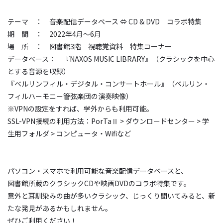
テーマ ： 音楽配信データベース ⇔ CD & DVD コラボ特集
期 間 ： 2022年4月～6月
場 所 ： 図書館3階 視聴覚資料 特集コーナー
データベース： 『NAXOS MUSIC LIBRARY』（クラシックを中心
とする音源を収録）
『ベルリンフィル・デジタル・コンサートホール』（ベルリン・
フィルハーモニー管弦楽団の演奏映像）
※VPNの設定をすれば、学外からも利用可能。
SSL-VPN接続の利用方法：PorTaⅡ > ダウンロードセンター > 学
生用フォルダ > コンピュータ・Wifiなど
パソコン・スマホで利用可能な音楽配信データベースと、
図書館所蔵のクラシックCDや映画DVDのコラボ特集です。
意外と耳馴染みの曲が多いクラシック、じっくり聞いてみると、新
たな発見があるかもしれません。
ぜひご利用ください！