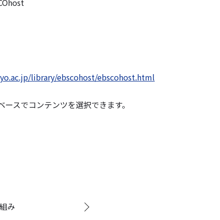
COhost
o.ac.jp/library/ebscohost/ebscohost.html
ベースでコンテンツを選択できます。
り組み