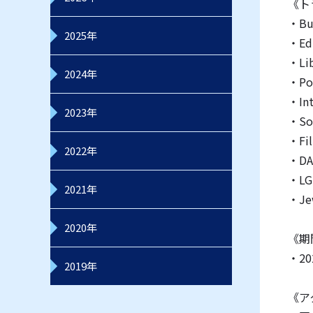
《ト
・Bu
2025年
・Ed
・Li
2024年
・Po
・In
2023年
・So
・Fi
2022年
・DA
・LG
2021年
・Je
2020年
《期
・2
2019年
《ア