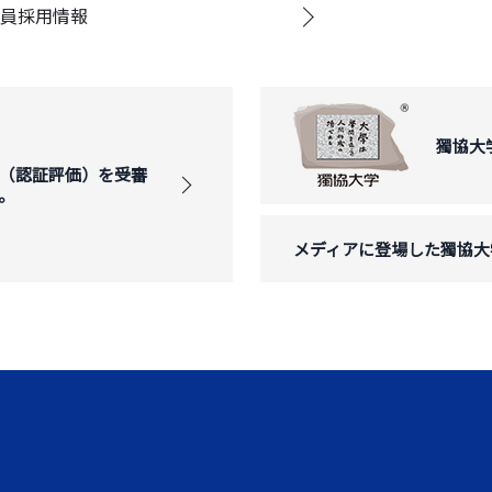
員採用情報
獨協大
（認証評価）を受審
。
メディアに登場した獨協大