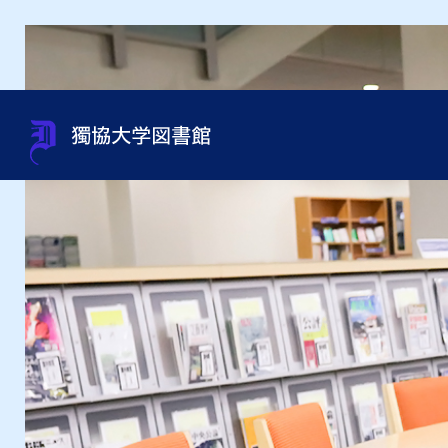
蔵書検索（OPAC）
利用案内
サポート
貴重書・特別資料・特別コレ
組織・問い合わせ先一覧
OneS
図書館
資料相
過去の
館内施
クション
申込み
オンラインジャーナルの使い
利用資格
規程集・年次報告書・各種統
オンラ
利用ガ
図書館
方
資料取寄せ（文献複写・図書
計
紹介状
借受）
用）
テーマ別資料の探し方
沿革
インタ
授業・ゼミセミナー