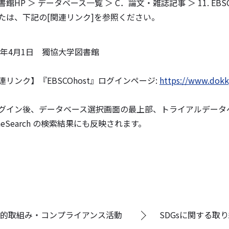
書館HP ＞ データベース一覧 ＞ C．論文・雑誌記事 ＞ 11. EBS
は、下記の[関連リンク]を参照ください。
22年4月1日 獨協大学図書館
連リンク】『EBSCOhost』ログインページ:
https://www.dokky
グイン後、データベース選択画面の最上部、トライアルデータ
neSearch の検索結果にも反映されます。
的取組み・コンプライアンス活動
SDGsに関する取