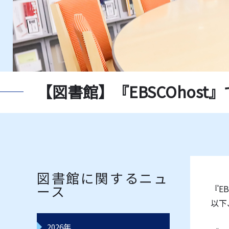
新聞一覧
獨協大
指定書一覧
教員推
データベース一覧
レコー
【図書館】『EBSCOhos
図書館に関するニュ
ース
『E
以下
2026年