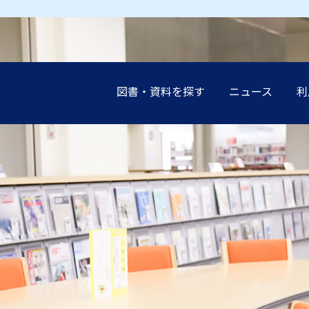
図書・資料を探す
ニュース
利
earch（まとめて検索）
案内
談（レファレンス）の
展示
設
インブック
イド
講演会
申込み（他機関の利
受験生の
受験生の
受験生の
受験生の
受験生の
地域の方
地域の方
地域の方
地域の方
地域の方
ーネットリンク集
教職員の
教職員の
教職員の
教職員の
教職員の