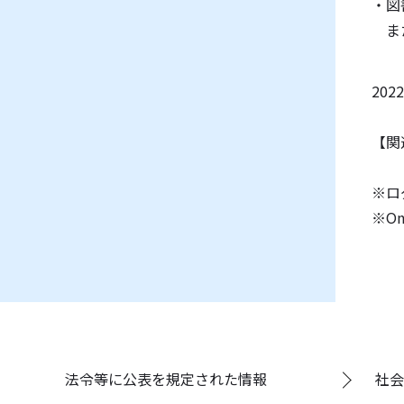
・図
また
20
【関
※ロ
※O
法令等に公表を規定された情報
社会