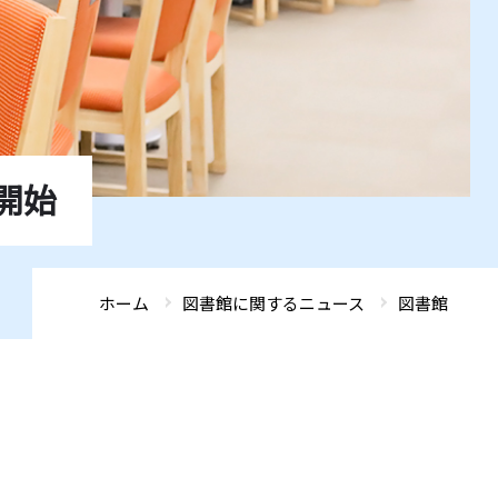
ADMISSIONS
ADMISSIONS
ADMISSIONS
ADMISSIONS
ADMISSIONS
GLOBAL FRONTIER
GLOBAL FRONTIER
GLOBAL FRONTIER
GLOBAL FRONTIER
GLOBAL FRONTIER
ACCESS
ACCESS
ACCESS
ACCESS
ACCESS
SEARCH
SEARCH
SEARCH
SEARCH
SEARCH
開始
ホーム
図書館に関するニュース
図書館