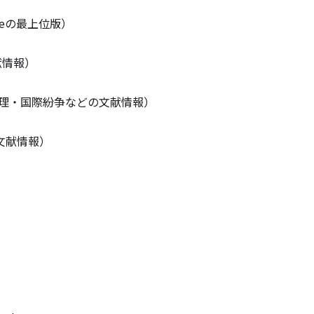
pleteの最上位版）
文献情報）
rence（危機管理・国際紛争などの文献情報）
分野の文献情報）