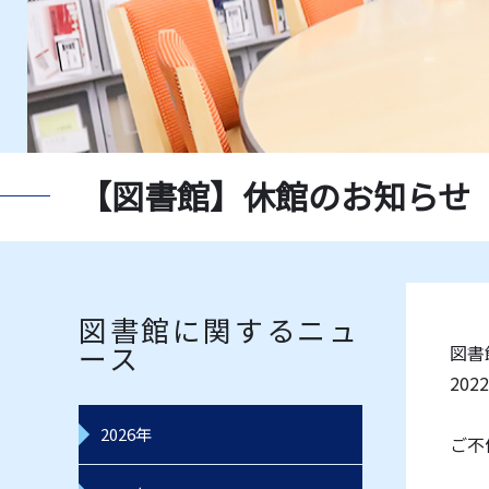
新聞一覧
獨協大
指定書一覧
教員推
データベース一覧
レコー
【図書館】休館のお知らせ（3/
図書館に関するニュ
ース
図書
20
2026年
ご不