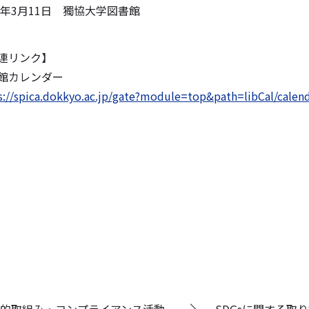
22年3月11日 獨協大学図書館
連リンク】
館カレンダー
s://spica.dokkyo.ac.jp/gate?module=top&path=libCal/cal