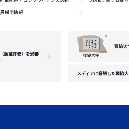
的取組み・コンプライアンス活動
SDGsに関する取
員採用情報
獨協大
（認証評価）を受審
。
メディアに登場した獨協大