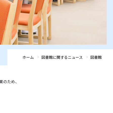
ADMISSIONS
ADMISSIONS
ADMISSIONS
ADMISSIONS
ADMISSIONS
GLOBAL FRONTIER
GLOBAL FRONTIER
GLOBAL FRONTIER
GLOBAL FRONTIER
GLOBAL FRONTIER
ACCESS
ACCESS
ACCESS
ACCESS
ACCESS
SEARCH
SEARCH
SEARCH
SEARCH
SEARCH
ホーム
図書館に関するニュース
図書館
業のため、
。