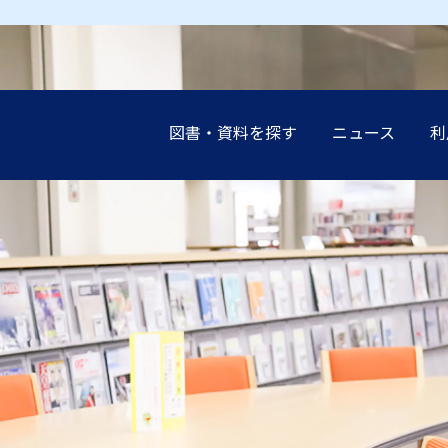
図書・資料を探す
ニュース
利
earch（まとめて検索）
案内
談（レファレンス）の
展示
設
インブック
イド
講演会
申込み（他機関の利
受験生の
受験生の
受験生の
受験生の
受験生の
地域の方
地域の方
地域の方
地域の方
地域の方
ーネットリンク集
教職員の
教職員の
教職員の
教職員の
教職員の