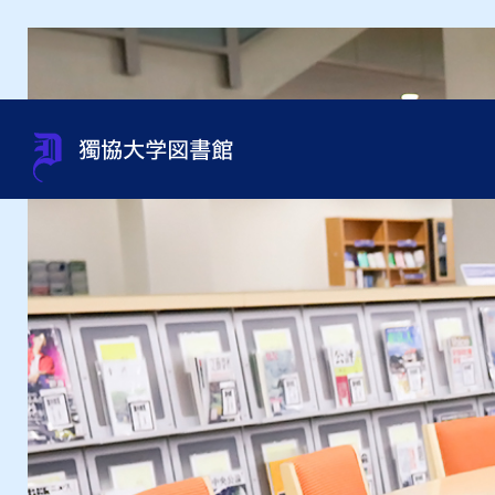
蔵書検索（OPAC）
利用案内
サポート
貴重書・特別資料・特別コレ
組織・問い合わせ先一覧
OneS
図書館
資料相
過去の
館内施
クション
申込み
オンラインジャーナルの使い
利用資格
規程集・年次報告書・各種統
オンラ
利用ガ
図書館
方
資料取寄せ（文献複写・図書
計
紹介状
借受）
用）
テーマ別資料の探し方
沿革
インタ
授業・ゼミセミナー