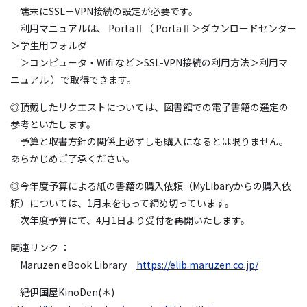
端末にSSL－VPN接続の設定が必要です。
利用マニュアルは、 PortaⅡ（ PortaⅡ＞ダウンロードセンター
＞学生用フォルダ
＞コンピュータ・Wifi など＞SSL-VPN接続の利用方法＞利用マ
ニュアル ）で取得できます。
◎頂戴したリクエストについては、図書館での電子書籍の選定の
参考といたします。
予算と収書方針の関係上必ずしも購入になるとは限りません。
あらかじめご了承ください。
◎今年度予算による紙の書籍の購入依頼（MyLibaryからの購入依
頼）については、1月末をもって締め切っています。
次年度予算にて、4月1日より受付を再開いたします。
関連リンク ：
Maruzen eBook Library
https://elib.maruzen.co.jp/
紀伊国屋KinoDen(＊)