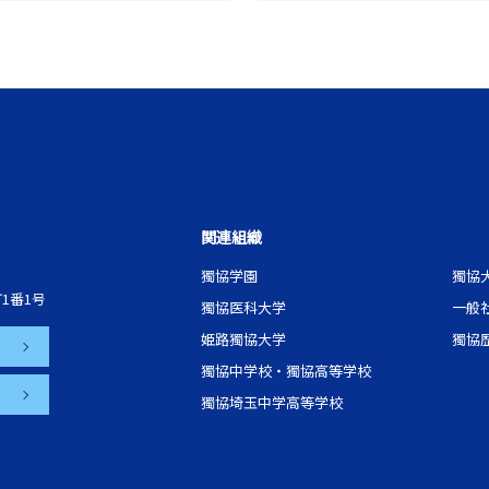
関連組織
獨協学園
獨協
1番1号
獨協医科大学
一般
姫路獨協大学
獨協
獨協中学校・獨協高等学校
獨協埼玉中学高等学校