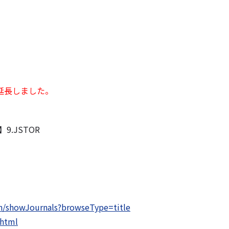
を延長しました。
9.JSTOR
on/showJournals?browseType=title
.html