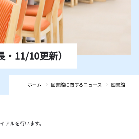
ADMISSIONS
ADMISSIONS
ADMISSIONS
ADMISSIONS
ADMISSIONS
GLOBAL FRONTIER
GLOBAL FRONTIER
GLOBAL FRONTIER
GLOBAL FRONTIER
GLOBAL FRONTIER
ACCESS
ACCESS
ACCESS
ACCESS
ACCESS
SEARCH
SEARCH
SEARCH
SEARCH
SEARCH
・11/10更新）
ホーム
図書館に関するニュース
図書館
ライアルを行います。