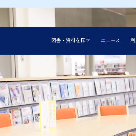
図書・資料を探す
ニュース
利
earch（まとめて検索）
案内
談（レファレンス）の
展示
設
インブック
イド
講演会
申込み（他機関の利
受験生の
受験生の
受験生の
受験生の
受験生の
地域の方
地域の方
地域の方
地域の方
地域の方
ーネットリンク集
教職員の
教職員の
教職員の
教職員の
教職員の