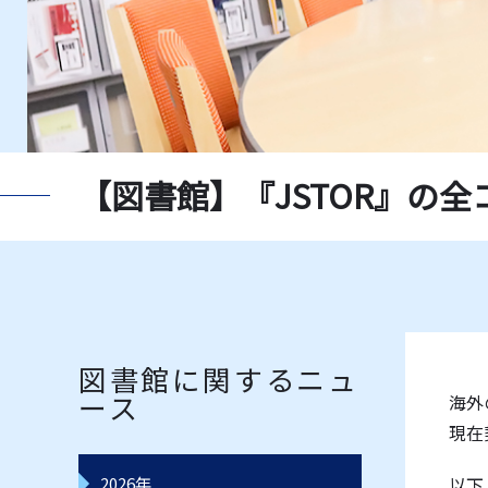
新聞一覧
獨協大
指定書一覧
教員推
データベース一覧
レコー
【図書館】『JSTOR』の全
図書館に関するニュ
ース
海外
現在
2026年
以下