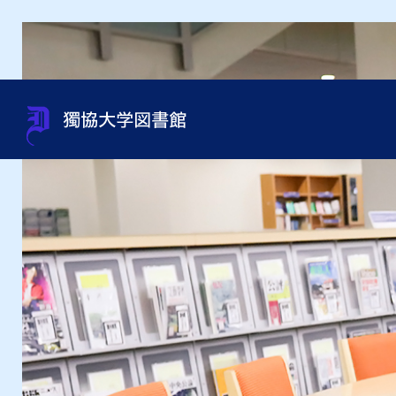
蔵書検索（OPAC）
利用案内
サポート
貴重書・特別資料・特別コレ
組織・問い合わせ先一覧
OneS
図書館
資料相
過去の
館内施
クション
申込み
オンラインジャーナルの使い
利用資格
規程集・年次報告書・各種統
オンラ
利用ガ
図書館
方
資料取寄せ（文献複写・図書
計
紹介状
借受）
用）
テーマ別資料の探し方
沿革
インタ
授業・ゼミセミナー