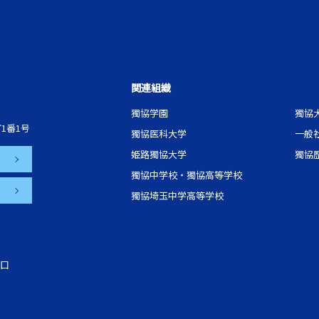
関連組織
獨協学園
獨協
1番1号
獨協医科大学
一般
姫路獨協大学
獨協
獨協中学校・獨協高等学校
獨協埼玉中学高等学校
口