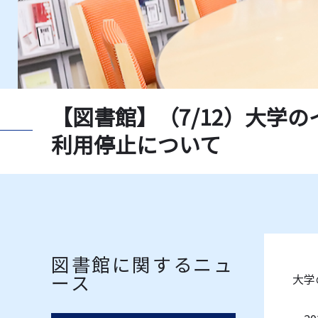
新聞一覧
獨協大
指定書一覧
教員推
データベース一覧
レコー
【図書館】（7/12）大学
利用停止について
図書館に関するニュ
ース
大学