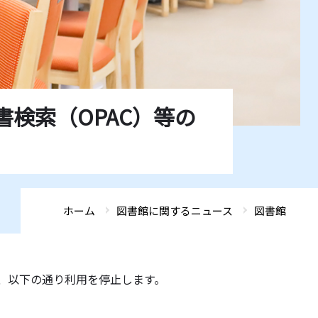
ADMISSIONS
ADMISSIONS
ADMISSIONS
ADMISSIONS
ADMISSIONS
GLOBAL FRONTIER
GLOBAL FRONTIER
GLOBAL FRONTIER
GLOBAL FRONTIER
GLOBAL FRONTIER
ACCESS
ACCESS
ACCESS
ACCESS
ACCESS
SEARCH
SEARCH
SEARCH
SEARCH
SEARCH
書検索（OPAC）等の
ホーム
図書館に関するニュース
図書館
、以下の通り利用を停止します。