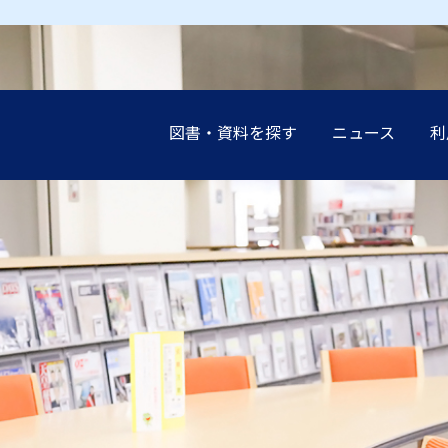
図書・資料を探す
ニュース
利
earch（まとめて検索）
案内
談（レファレンス）の
展示
設
インブック
イド
講演会
申込み（他機関の利
受験生の
受験生の
受験生の
受験生の
受験生の
地域の方
地域の方
地域の方
地域の方
地域の方
ーネットリンク集
教職員の
教職員の
教職員の
教職員の
教職員の