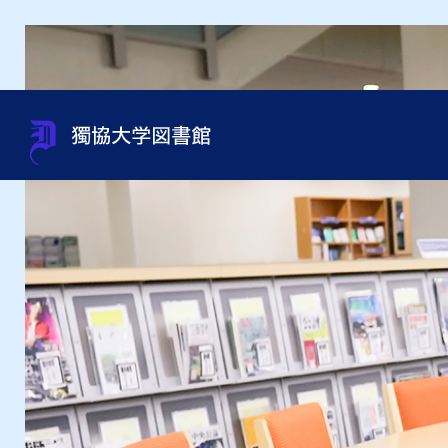
蔵書検索（OPAC）
利用案内
サポート
貴重書・特別資料・特別コレ
組織・問い合わせ先一覧
OneS
図書館
資料相
過去の
館内施
クション
申込み
オンラインジャーナルの使い
利用資格
規程集・年次報告書・各種統
オンラ
利用ガ
図書館
方
資料取寄せ（文献複写・図書
計
紹介状
借受）
用）
テーマ別資料の探し方
沿革
インタ
授業・ゼミセミナー